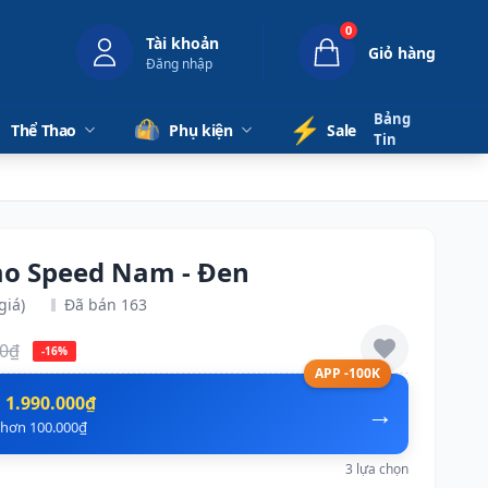
0
Tài khoản
Giỏ hàng
Đăng nhập
Bảng
⚡️
Thể Thao
Phụ kiện
Sale
Tin
mo Speed Nam - Đen
giá)
Đã bán 163
00₫
-16%
APP -100K
n
1.990.000₫
→
ẻ hơn 100.000₫
3 lựa chọn