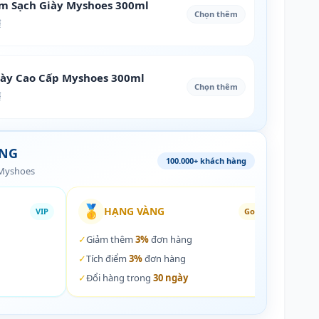
àm Sạch Giày Myshoes 300ml
Chọn thêm
₫
iày Cao Cấp Myshoes 300ml
Chọn thêm
₫
ÀNG
100.000+ khách hàng
 Myshoes
🥇
🏵️
HẠNG VÀNG
VIP
Gold
✓
Giảm thêm
3%
đơn hàng
✓
Giả
✓
Tích điểm
3%
đơn hàng
✓
Tích
✓
Đổi hàng trong
30 ngày
✓
Đổi 