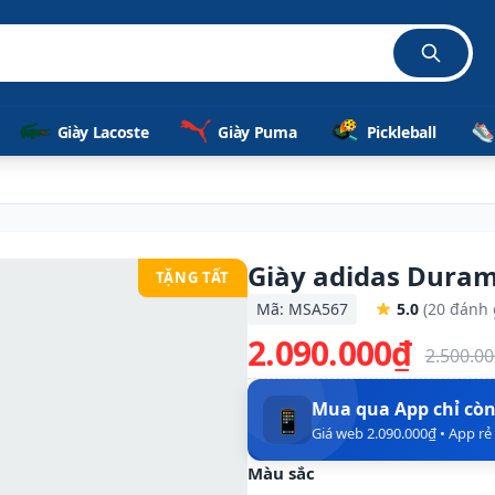
hãng
Giày Lacoste
Giày Puma
Pickleball
Giày adidas Dura
TẶNG TẤT
Mã: MSA567
5.0
(20 đánh 
2.090.000₫
2.500.0
Mua qua App chỉ cò
📱
Giá web 2.090.000₫ • App r
Màu sắc