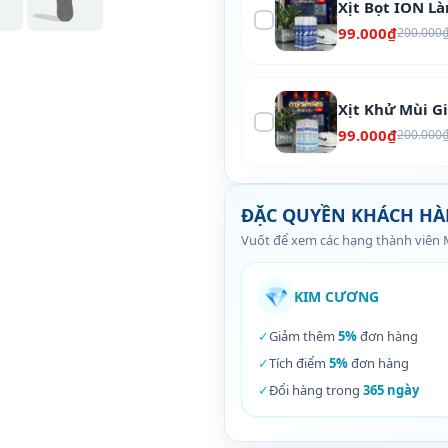
Xịt Bọt ION L
99.000₫
200.000
Xịt Khử Mùi G
99.000₫
200.000
ĐẶC QUYỀN KHÁCH H
Vuốt để xem các hạng thành viên
💎
KIM CƯƠNG
✓
Giảm thêm
5%
đơn hàng
✓
Tích điểm
5%
đơn hàng
✓
Đổi hàng trong
365 ngày