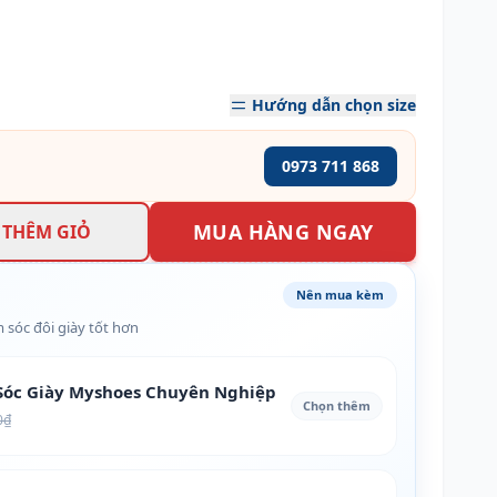
Hướng dẫn chọn size
0973 711 868
MUA HÀNG NGAY
THÊM GIỎ
Nên mua kèm
 sóc đôi giày tốt hơn
óc Giày Myshoes Chuyên Nghiệp
Chọn thêm
0₫