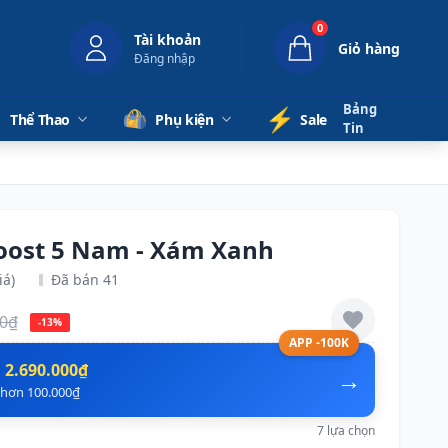
0
Tài khoản
Giỏ hàng
Đăng nhập
Bảng
⚡️
Thể Thao
Phụ kiện
Sale
Tin
oost 5 Nam - Xám Xanh
iá)
Đã bán 41
00₫
-13%
APP -100K
n
2.690.000₫
→
ẻ hơn 100.000₫
7 lựa chọn