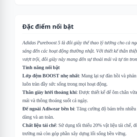
Đặc điểm nổi bật
Adidas Pureboost 5 là đôi giày thể thao lý tưởng cho cả n
sáng đến các hoạt động thường nhật. Với thiết kế thân thiệ
vượt trội, đôi giày này mang đến sự thoải mái và tự tin tro
Tính năng nổi bật
Lớp đệm BOOST nhẹ nhất
: Mang lại sự đàn hồi và phản
luôn tràn đầy sức sống trong mọi hoạt động.
Thân giày lưới thoáng khí
: Được thiết kế để ôm chân vừa
mái và thông thoáng suốt cả ngày.
Đế ngoài Adiwear bền bỉ
: Tăng cường độ bám trên nhiều 
dàng và an toàn.
Chất liệu tái chế
: Sử dụng tối thiểu 20% vật liệu tái chế, 
trường mà còn góp phần xây dựng lối sống bền vững.