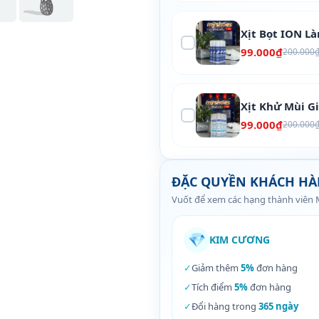
Xịt Bọt ION L
99.000₫
200.000
Xịt Khử Mùi G
99.000₫
200.000
ĐẶC QUYỀN KHÁCH H
Vuốt để xem các hạng thành viên
💎
KIM CƯƠNG
✓
Giảm thêm
5%
đơn hàng
✓
Tích điểm
5%
đơn hàng
✓
Đổi hàng trong
365 ngày