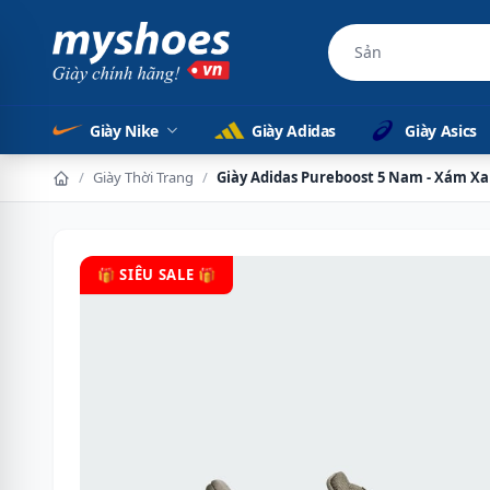
Sản phẩm chính h
Giày Nike
Giày Adidas
Giày Asics
/
Giày Thời Trang
/
Giày Adidas Pureboost 5 Nam - Xám X
🎁 SIÊU SALE 🎁