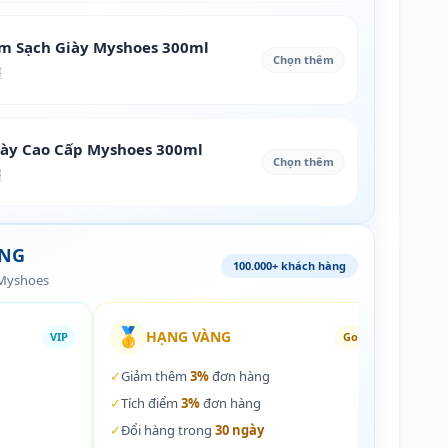
àm Sạch Giày Myshoes 300ml
Chọn thêm
₫
iày Cao Cấp Myshoes 300ml
Chọn thêm
₫
ÀNG
100.000+ khách hàng
 Myshoes
🥇
🏵️
HẠNG VÀNG
VIP
Gold
✓
Giảm thêm
3%
đơn hàng
✓
Giả
✓
Tích điểm
3%
đơn hàng
✓
Tích
✓
Đổi hàng trong
30 ngày
✓
Đổi 