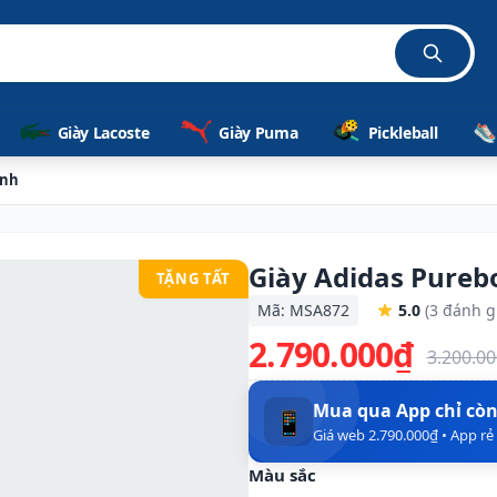
ãng 1
Giày Lacoste
Giày Puma
Pickleball
anh
Giày Adidas Pureb
TẶNG TẤT
Mã: MSA872
5.0
(3 đánh g
2.790.000₫
3.200.0
Mua qua App chỉ cò
📱
Giá web 2.790.000₫ • App r
Màu sắc