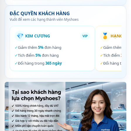
ĐẶC QUYỀN KHÁCH HÀNG
Vuốt để xem các hạng thành viên Myshoes
💎
🥇
KIM CƯƠNG
HẠNG VÀ
VIP
✓
Giảm thêm
5%
đơn hàng
✓
Giảm thêm
3%
✓
Tích điểm
5%
đơn hàng
✓
Tích điểm
3%
đơ
✓
Đổi hàng trong
365 ngày
✓
Đổi hàng trong