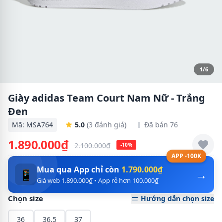
1/6
Giày adidas Team Court Nam Nữ - Trắng
Đen
Mã: MSA764
5.0
(3 đánh giá)
Đã bán 76
1.890.000₫
2.100.000₫
-10%
APP -100K
Mua qua App chỉ còn
1.790.000₫
→
📱
Giá web 1.890.000₫ • App rẻ hơn 100.000₫
Chọn size
Hướng dẫn chọn size
36
36.5
37