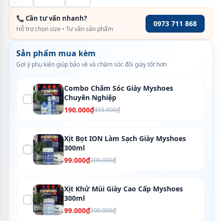
📞 Cần tư vấn nhanh?
0973 711 868
Hỗ trợ chọn size • Tư vấn sản phẩm
Sản phẩm mua kèm
Gợi ý phụ kiện giúp bảo vệ và chăm sóc đôi giày tốt hơn
Combo Chăm Sóc Giày Myshoes
Chuyên Nghiệp
190.000₫
455.000₫
Xịt Bọt ION Làm Sạch Giày Myshoes
300ml
99.000₫
200.000₫
Xịt Khử Mùi Giày Cao Cấp Myshoes
300ml
99.000₫
200.000₫