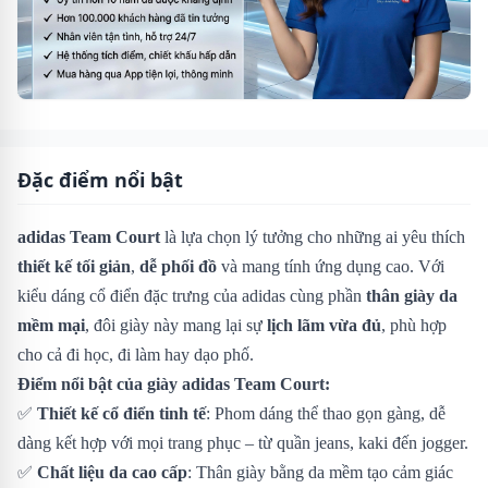
Đặc điểm nổi bật
adidas Team Court
là lựa chọn lý tưởng cho những ai yêu thích
thiết kế tối giản
,
dễ phối đồ
và mang tính ứng dụng cao. Với
kiểu dáng cổ điển đặc trưng của adidas cùng phần
thân giày da
mềm mại
, đôi giày này mang lại sự
lịch lãm vừa đủ
, phù hợp
cho cả đi học, đi làm hay dạo phố.
Điểm nổi bật của giày adidas Team Court:
✅
Thiết kế cổ điển tinh tế
: Phom dáng thể thao gọn gàng, dễ
dàng kết hợp với mọi trang phục – từ quần jeans, kaki đến jogger.
✅
Chất liệu da cao cấp
: Thân giày bằng da mềm tạo cảm giác