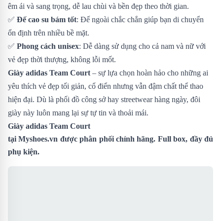
êm ái và sang trọng, dễ lau chùi và bền đẹp theo thời gian.
✅
Đế cao su bám tốt
: Đế ngoài chắc chắn giúp bạn di chuyển
ổn định trên nhiều bề mặt.
✅
Phong cách unisex
: Dễ dàng sử dụng cho cả nam và nữ với
vẻ đẹp thời thượng, không lỗi mốt.
Giày adidas Team Court
– sự lựa chọn hoàn hảo cho những ai
yêu thích vẻ đẹp tối giản, cổ điển nhưng vẫn đậm chất thể thao
hiện đại. Dù là phối đồ công sở hay streetwear hàng ngày, đôi
giày này luôn mang lại sự tự tin và thoải mái.
Giày adidas Team Court
tại
Myshoes.vn
được phân phối chính hãng. Full box, đầy đủ
phụ kiện.