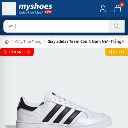
0
Sản phẩm
/
Giày Thời Trang
/
Giày adidas Team Court Nam Nữ - Trắng Đe
🎁 SIÊU SALE 🎁
TẶNG TẤT