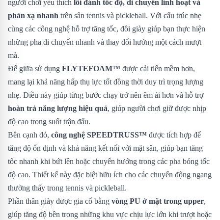
người chơi yêu thích
lối đánh tốc độ, di chuyển linh hoạt và
phản xạ nhanh
trên sân tennis và pickleball. Với cấu trúc nhẹ
cùng các công nghệ hỗ trợ tăng tốc, đôi giày giúp bạn thực hiện
những pha di chuyển nhanh và thay đổi hướng một cách mượt
mà.
Đế giữa sử dụng
FLYTEFOAM™
được cải tiến mềm hơn,
mang lại khả năng hấp thụ lực tốt đồng thời duy trì trọng lượng
nhẹ. Điều này giúp từng bước chạy trở nên êm ái hơn và hỗ trợ
hoàn trả năng lượng hiệu quả
, giúp người chơi giữ được nhịp
độ cao trong suốt trận đấu.
Bên cạnh đó,
công nghệ SPEEDTRUSS™
được tích hợp để
tăng độ ổn định và khả năng kết nối với mặt sân, giúp bạn tăng
tốc nhanh khi bứt lên hoặc chuyển hướng trong các pha bóng tốc
độ cao. Thiết kế này đặc biệt hữu ích cho các chuyển động ngang
thường thấy trong tennis và pickleball.
Phần thân giày được gia cố bằng
vòng PU ở mặt trong upper
,
giúp tăng độ bền trong những khu vực chịu lực lớn khi trượt hoặc