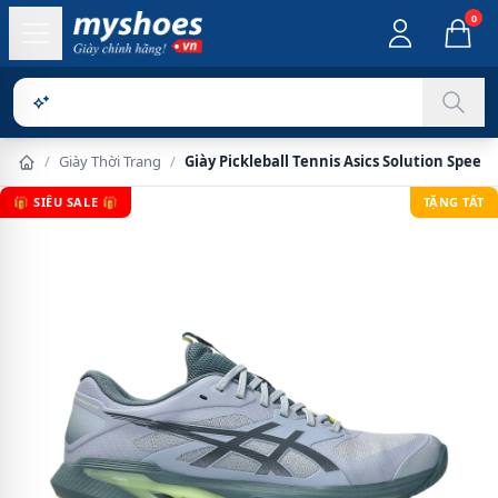
0
Sản phẩm chí
/
Giày Thời Trang
/
Giày Pickleball Tennis Asics Solution Spee
🎁 SIÊU SALE 🎁
TẶNG TẤT