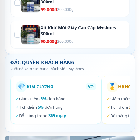
300ml
99.000₫
200.000₫
Xịt Khử Mùi Giày Cao Cấp Myshoes
300ml
99.000₫
200.000₫
ĐẶC QUYỀN KHÁCH HÀNG
Vuốt để xem các hạng thành viên Myshoes
💎
🥇
KIM CƯƠNG
HẠNG VÀ
VIP
✓
Giảm thêm
5%
đơn hàng
✓
Giảm thêm
3%
✓
Tích điểm
5%
đơn hàng
✓
Tích điểm
3%
đơ
✓
Đổi hàng trong
365 ngày
✓
Đổi hàng trong