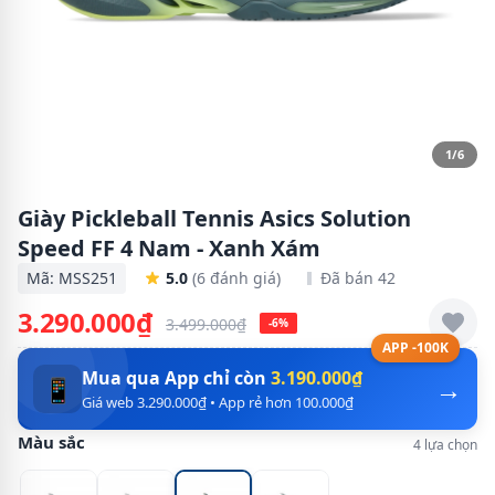
1/6
Giày Pickleball Tennis Asics Solution
Speed FF 4 Nam - Xanh Xám
Mã: MSS251
5.0
(6 đánh giá)
Đã bán 42
3.290.000₫
3.499.000₫
-6%
APP -100K
Mua qua App chỉ còn
3.190.000₫
→
📱
Giá web 3.290.000₫ • App rẻ hơn 100.000₫
Màu sắc
4 lựa chọn