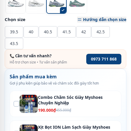
Chọn size
Hướng dẫn chọn size
39.5
40
40.5
41.5
42
42.5
43.5
📞 Cần tư vấn nhanh?
0973 711 868
Hỗ trợ chọn size • Tư vấn sản phẩm
Sản phẩm mua kèm
Gợi ý phụ kiện giúp bảo vệ và chăm sóc đôi giày tốt hơn
Combo Chăm Sóc Giày Myshoes
Chuyên Nghiệp
190.000₫
455.000₫
Xịt Bọt ION Làm Sạch Giày Myshoes