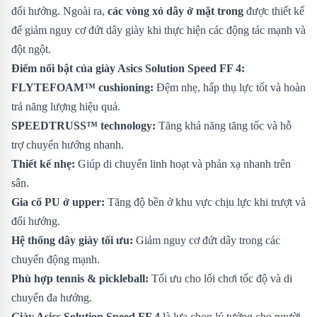
đổi hướng. Ngoài ra,
các vòng xỏ dây ở mặt trong
được thiết kế
để giảm nguy cơ đứt dây giày khi thực hiện các động tác mạnh và
đột ngột.
Điểm nổi bật của giày Asics Solution Speed FF 4:
FLYTEFOAM™ cushioning:
Đệm nhẹ, hấp thụ lực tốt và hoàn
trả năng lượng hiệu quả.
SPEEDTRUSS™ technology:
Tăng khả năng tăng tốc và hỗ
trợ chuyển hướng nhanh.
Thiết kế nhẹ:
Giúp di chuyển linh hoạt và phản xạ nhanh trên
sân.
Gia cố PU ở upper:
Tăng độ bền ở khu vực chịu lực khi trượt và
đổi hướng.
Hệ thống dây giày tối ưu:
Giảm nguy cơ đứt dây trong các
chuyển động mạnh.
Phù hợp tennis & pickleball:
Tối ưu cho lối chơi tốc độ và di
chuyển đa hướng.
Giày Asics Solution Speed FF 4
là lựa chọn lý tưởng cho người