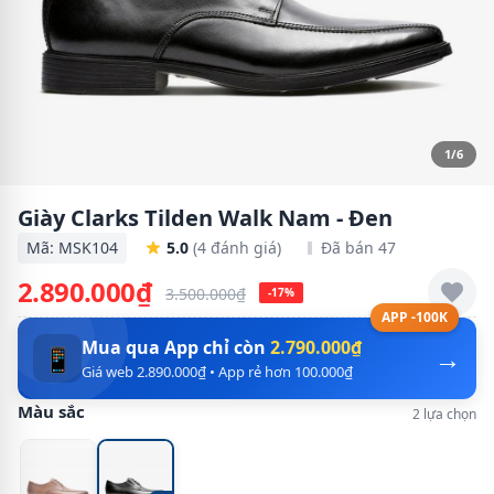
1/6
Giày Clarks Tilden Walk Nam - Đen
Mã: MSK104
5.0
(4 đánh giá)
Đã bán 47
2.890.000₫
3.500.000₫
-17%
APP -100K
Mua qua App chỉ còn
2.790.000₫
→
📱
Giá web 2.890.000₫ • App rẻ hơn 100.000₫
Màu sắc
2 lựa chọn