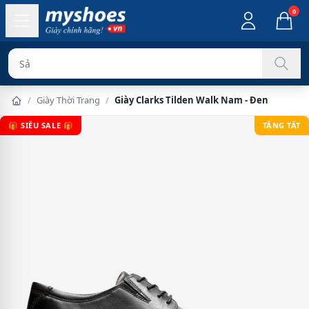
0
Sản phẩm chí
/
Giày Thời Trang
/
Giày Clarks Tilden Walk Nam - Đen
🎁 SIÊU SALE 🎁
TẶNG TẤT