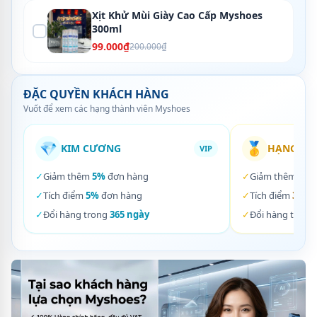
Xịt Khử Mùi Giày Cao Cấp Myshoes
300ml
99.000₫
200.000₫
ĐẶC QUYỀN KHÁCH HÀNG
Vuốt để xem các hạng thành viên Myshoes
💎
🥇
KIM CƯƠNG
HẠNG VÀ
VIP
✓
Giảm thêm
5%
đơn hàng
✓
Giảm thêm
3%
✓
Tích điểm
5%
đơn hàng
✓
Tích điểm
3%
đơ
✓
Đổi hàng trong
365 ngày
✓
Đổi hàng trong