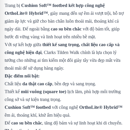
Trang bị
Cushion Soft™ footbed kết hợp công nghệ
OrthoLite® Hybrid™
, giày mang đến sự êm ái vượt trội, hỗ trợ
giảm áp lực và giữ cho bàn chân luôn thoải mái, thoáng khí cả
ngày dài. Đế ngoài bằng
cao su bền chắc
với độ bám tốt, giúp
bước đi vững vàng và linh hoạt trên nhiều bề mặt.
Với sự kết hợp giữa
thiết kế sang trọng, chất liệu cao cấp và
công nghệ hiện đại
, Clarks Tilden Walk chính là lựa chọn lý
tưởng cho những ai tìm kiếm một đôi giày tây vừa đẹp mắt vừa
thoải mái để sử dụng hàng ngày.
Đặc điểm nổi bật:
Chất liệu
da thật cao cấp
, bền đẹp và sang trọng.
Thiết kế
mũi vuông (square toe)
lịch lãm, phù hợp môi trường
công sở và sự kiện trang trọng.
Cushion Soft™ footbed
với công nghệ
OrthoLite® Hybrid™
êm ái, thoáng khí, khử ẩm hiệu quả.
Đế
cao su bền chắc
, tăng độ bám và sự linh hoạt khi di chuyển.