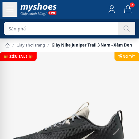
0
Sản phẩm chính hã
/
Giày Thời Trang
/
Giày Nike Juniper Trail 3 Nam - Xám Đen
🎁 SIÊU SALE 🎁
TẶNG TẤT