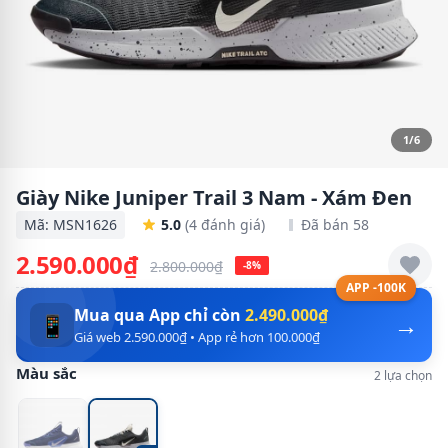
1/6
Giày Nike Juniper Trail 3 Nam - Xám Đen
Mã: MSN1626
5.0
(4 đánh giá)
Đã bán 58
2.590.000₫
2.800.000₫
-8%
APP -100K
Mua qua App chỉ còn
2.490.000₫
→
📱
Giá web 2.590.000₫ • App rẻ hơn 100.000₫
Màu sắc
2 lựa chọn