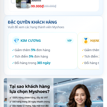
300ml
99.000₫
200.000₫
ĐẶC QUYỀN KHÁCH HÀNG
Vuốt để xem các hạng thành viên Myshoes
💎
🥇
KIM CƯƠNG
HẠNG VÀ
VIP
✓
Giảm thêm
5%
đơn hàng
✓
Giảm thêm
3%
✓
Tích điểm
5%
đơn hàng
✓
Tích điểm
3%
đơ
✓
Đổi hàng trong
365 ngày
✓
Đổi hàng trong