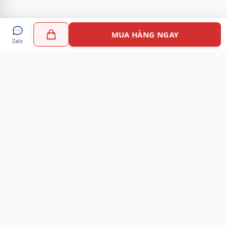
MUA HÀNG NGAY
Zalo
Myshoes là nền tảng mua sắm giày chính hãng hàng đầu
Việt Nam với hơn 100.000 khách hàng đã tin tưởng và lựa