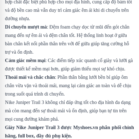
hợp chất đặc biệt phù hợp cho mọi địa hình, cung cấp độ bám tốt
và độ bền cao mà vẫn duy trì cảm giác êm ái khi di chuyển trên
đường nhựa.
Di chuyển mượt mà
: Đệm foam chạy dọc từ mũi đến gót chân
mang đến sự êm ái và đệm chân tốt. Hệ thống linh hoạt ở giữa
bàn chân kết nối phần thân trên với đế giữa giúp tăng cường hỗ
trợ và ổn định.
Cảm giác mềm mại
: Các điểm tiếp xúc quanh cổ giày và lưỡi gà
được thiết kế mềm mại hơn, giúp giảm thiểu mọi sự khó chịu.
Thoải mái và chắc chắn
: Phần thân bằng lưới bền bỉ giúp ôm
chân vừa vặn và thoải mái, mang lại cảm giác an toàn và dễ chịu
trong suốt quá trình di chuyển.
Nike Juniper Trail 3 không chỉ đáp ứng tốt cho địa hình đa dạng
mà còn mang đến sự thoải mái và ổn định, giúp bạn tự tin trên
mọi cung đường khám phá.
Giày Nike Juniper Trail 3 được
Myshoes.vn
phân phối chính
hãng, full box, đầy đủ phụ kiện.