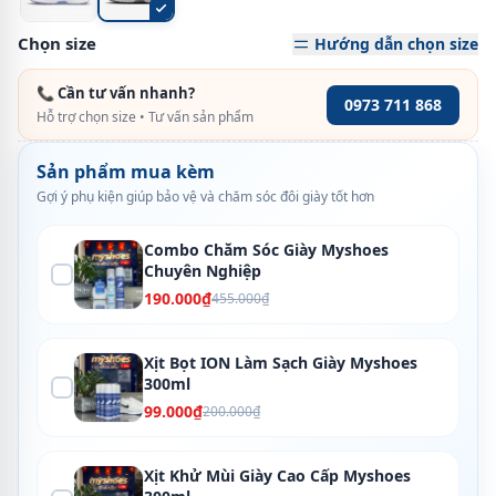
Chọn size
Hướng dẫn chọn size
📞 Cần tư vấn nhanh?
0973 711 868
Hỗ trợ chọn size • Tư vấn sản phẩm
Sản phẩm mua kèm
Gợi ý phụ kiện giúp bảo vệ và chăm sóc đôi giày tốt hơn
Combo Chăm Sóc Giày Myshoes
Chuyên Nghiệp
190.000₫
455.000₫
Xịt Bọt ION Làm Sạch Giày Myshoes
300ml
99.000₫
200.000₫
Xịt Khử Mùi Giày Cao Cấp Myshoes