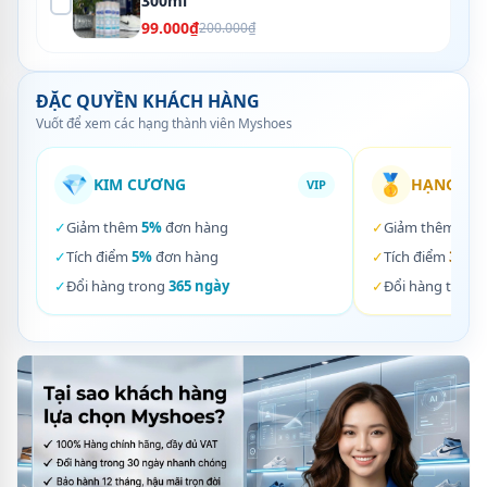
300ml
99.000₫
200.000₫
ĐẶC QUYỀN KHÁCH HÀNG
Vuốt để xem các hạng thành viên Myshoes
💎
🥇
KIM CƯƠNG
HẠNG VÀ
VIP
✓
Giảm thêm
5%
đơn hàng
✓
Giảm thêm
3%
✓
Tích điểm
5%
đơn hàng
✓
Tích điểm
3%
đơ
✓
Đổi hàng trong
365 ngày
✓
Đổi hàng trong