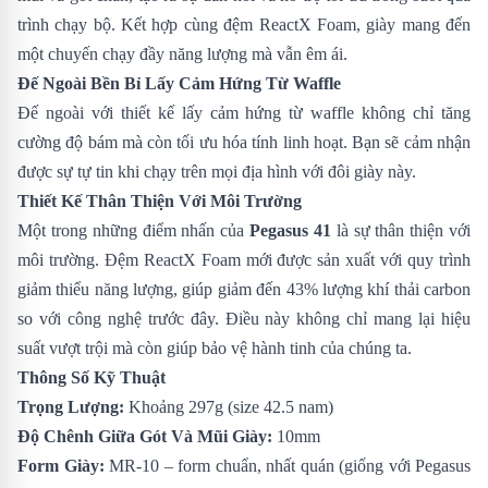
trình chạy bộ. Kết hợp cùng đệm ReactX Foam, giày mang đến
một chuyến chạy đầy năng lượng mà vẫn êm ái.
Đế Ngoài Bền Bỉ Lấy Cảm Hứng Từ Waffle
Đế ngoài với thiết kế lấy cảm hứng từ waffle không chỉ tăng
cường độ bám mà còn tối ưu hóa tính linh hoạt. Bạn sẽ cảm nhận
được sự tự tin khi chạy trên mọi địa hình với đôi giày này.
Thiết Kế Thân Thiện Với Môi Trường
Một trong những điểm nhấn của
Pegasus 41
là sự thân thiện với
môi trường. Đệm ReactX Foam mới được sản xuất với quy trình
giảm thiểu năng lượng, giúp giảm đến 43% lượng khí thải carbon
so với công nghệ trước đây. Điều này không chỉ mang lại hiệu
suất vượt trội mà còn giúp bảo vệ hành tinh của chúng ta.
Thông Số Kỹ Thuật
Trọng Lượng:
Khoảng 297g (size 42.5 nam)
Độ Chênh Giữa Gót Và Mũi Giày:
10mm
Form Giày:
MR-10 – form chuẩn, nhất quán (giống với Pegasus