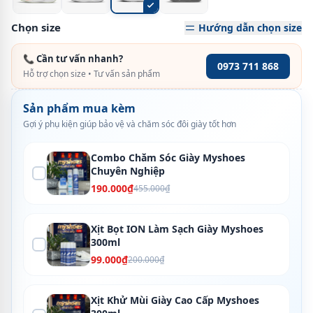
Chọn size
Hướng dẫn chọn size
📞 Cần tư vấn nhanh?
0973 711 868
Hỗ trợ chọn size • Tư vấn sản phẩm
Sản phẩm mua kèm
Gợi ý phụ kiện giúp bảo vệ và chăm sóc đôi giày tốt hơn
Combo Chăm Sóc Giày Myshoes
Chuyên Nghiệp
190.000₫
455.000₫
Xịt Bọt ION Làm Sạch Giày Myshoes
300ml
99.000₫
200.000₫
Xịt Khử Mùi Giày Cao Cấp Myshoes