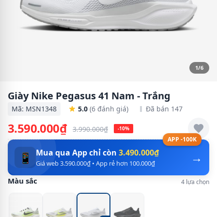
1/6
Giày Nike Pegasus 41 Nam - Trắng
Mã: MSN1348
5.0
(6 đánh giá)
Đã bán 147
3.590.000₫
3.990.000₫
-10%
APP -100K
Mua qua App chỉ còn
3.490.000₫
→
📱
Giá web 3.590.000₫ • App rẻ hơn 100.000₫
Màu sắc
4 lựa chọn