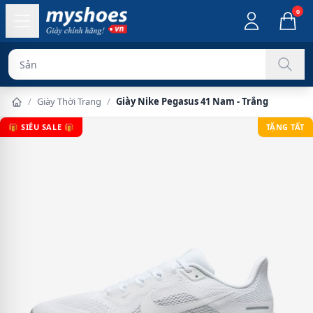
0
Sản phẩm chính
/
Giày Thời Trang
/
Giày Nike Pegasus 41 Nam - Trắng
🎁 SIÊU SALE 🎁
TẶNG TẤT