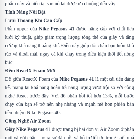
phẩm này và hiểu tại sao nó lại được ưa chuộng đến vậy.
Tính Năng Nổi Bật
Lưới Thoáng Khí Cao Cấp
Phần upper của
Nike Pegasus 41
được nâng cấp với chất liệu
lưới kỹ thuật, giúp giảm trọng lượng tổng thể của giày và tăng
cường khả năng thoáng khí. Điều này giúp đôi chân bạn luôn khô
ráo và thoải mái, ngay cả khi chạy trong điều kiện thời tiết nóng
bức.
Đệm ReactX Foam Mới
Đế giữa ReactX Foam của
Nike Pegasus 41
là một cải tiến đáng
kể, mang lại khả năng hoàn trả năng lượng vượt trội so với công
nghệ React trước đây. Với độ phản hồi tốt hơn 13%, mỗi bước
chạy của bạn sẽ trở nên nhẹ nhàng và mạnh mẽ hơn phiên bản
tiền nhiệm
Nike Pegasus 40
.
Công Nghệ Air Zoom
Giày Nike Pegasus 41
được trang bị hai đơn vị Air Zoom ở phần
mũi và gót chân, tạo ra sự đàn hồi và hỗ trợ tối ưu trong suốt quá