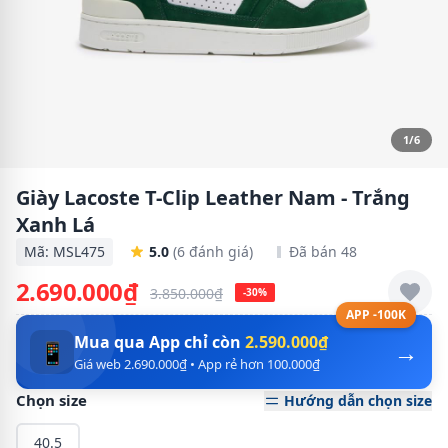
1/6
Giày Lacoste T-Clip Leather Nam - Trắng
Xanh Lá
Mã: MSL475
5.0
(6 đánh giá)
Đã bán 48
2.690.000₫
3.850.000₫
-30%
APP -100K
Mua qua App chỉ còn
2.590.000₫
→
📱
Giá web 2.690.000₫ • App rẻ hơn 100.000₫
Chọn size
Hướng dẫn chọn size
40.5