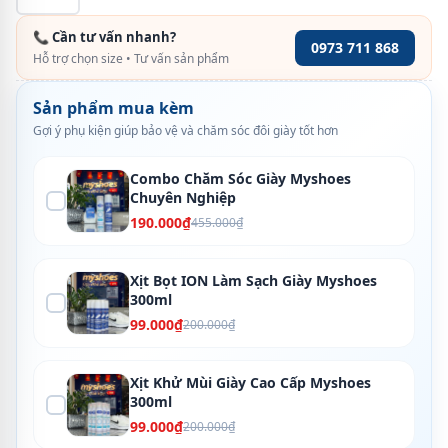
📞 Cần tư vấn nhanh?
0973 711 868
Hỗ trợ chọn size • Tư vấn sản phẩm
Sản phẩm mua kèm
Gợi ý phụ kiện giúp bảo vệ và chăm sóc đôi giày tốt hơn
Combo Chăm Sóc Giày Myshoes
Chuyên Nghiệp
190.000₫
455.000₫
Xịt Bọt ION Làm Sạch Giày Myshoes
300ml
99.000₫
200.000₫
Xịt Khử Mùi Giày Cao Cấp Myshoes
300ml
99.000₫
200.000₫