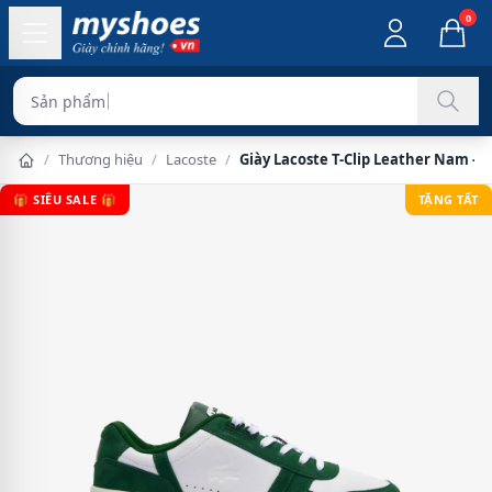
0
Sản phẩm chính hãng
/
Thương hiệu
/
Lacoste
/
Giày Lacoste T-Clip Leather Nam - 
🎁 SIÊU SALE 🎁
TẶNG TẤT