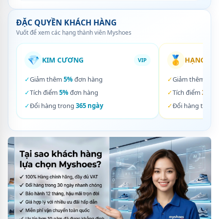
ĐẶC QUYỀN KHÁCH HÀNG
Vuốt để xem các hạng thành viên Myshoes
💎
🥇
KIM CƯƠNG
HẠNG VÀ
VIP
✓
Giảm thêm
5%
đơn hàng
✓
Giảm thêm
3%
✓
Tích điểm
5%
đơn hàng
✓
Tích điểm
3%
đơ
✓
Đổi hàng trong
365 ngày
✓
Đổi hàng trong