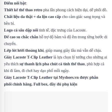
Điểm nổi bật
:
Thiết kế thể thao retro
pha lẫn phong cách hiện đại, dễ phối đồ.
Chất liệu da thật + da lộn cao cấp
cho cảm giác sang trọng và
bền bỉ.
Logo cá sấu dập nổi
tinh tế, đặc trưng của Lacoste.
Đế cao su chắc chắn
hỗ trợ độ bám và độ êm trong từng bước di
chuyển.
Lớp lót lưới thoáng khí
, giúp mang giày lâu mà vẫn dễ chịu.
Giày Lacoste T-Clip Leather
là lựa chọn lý tưởng cho những ai
yêu thích
sự thanh lịch pha chút cá tính thể thao
, phù hợp cả
khi đi làm, đi chơi hay dạo phố mỗi ngày.
Giày Lacoste T-Clip Leather
tại Myshoes.vn được phân
phối chính hãng. Full box, đầy đủ phụ kiện