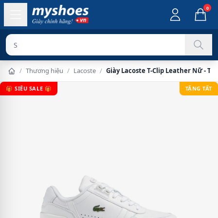
0
Sản phẩm chí
/
Thương hiệu
/
Lacoste
/
Giày Lacoste T-Clip Leather Nữ - Tr
🎁 SIÊU SALE 🎁
TẶNG TẤT