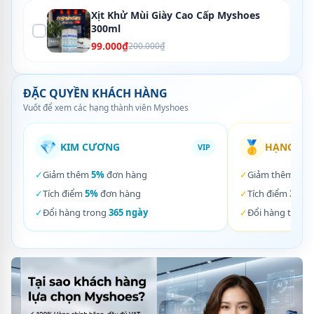
Xịt Khử Mùi Giày Cao Cấp Myshoes
300ml
99.000₫
200.000₫
ĐẶC QUYỀN KHÁCH HÀNG
Vuốt để xem các hạng thành viên Myshoes
💎
🥇
KIM CƯƠNG
HẠNG VÀ
VIP
✓
Giảm thêm
5%
đơn hàng
✓
Giảm thêm
3%
✓
Tích điểm
5%
đơn hàng
✓
Tích điểm
3%
đơ
✓
Đổi hàng trong
365 ngày
✓
Đổi hàng trong