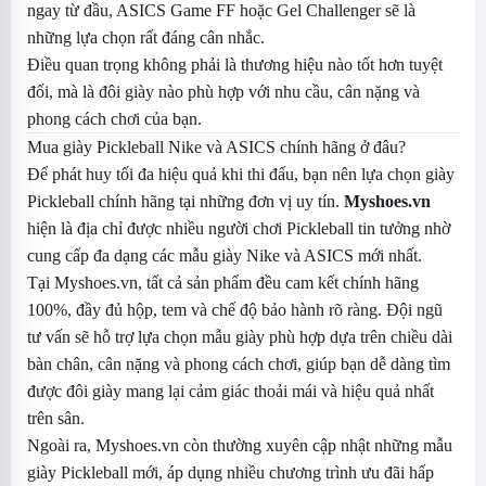
ngay từ đầu, ASICS Game FF hoặc Gel Challenger sẽ là
những lựa chọn rất đáng cân nhắc.
Điều quan trọng không phải là thương hiệu nào tốt hơn tuyệt
đối, mà là đôi giày nào phù hợp với nhu cầu, cân nặng và
phong cách chơi của bạn.
Mua giày Pickleball Nike và ASICS chính hãng ở đâu?
Để phát huy tối đa hiệu quả khi thi đấu, bạn nên lựa chọn giày
Pickleball chính hãng tại những đơn vị uy tín.
Myshoes.vn
hiện là địa chỉ được nhiều người chơi Pickleball tin tưởng nhờ
cung cấp đa dạng các mẫu giày Nike và ASICS mới nhất.
Tại Myshoes.vn, tất cả sản phẩm đều cam kết chính hãng
100%, đầy đủ hộp, tem và chế độ bảo hành rõ ràng. Đội ngũ
tư vấn sẽ hỗ trợ lựa chọn mẫu giày phù hợp dựa trên chiều dài
bàn chân, cân nặng và phong cách chơi, giúp bạn dễ dàng tìm
được đôi giày mang lại cảm giác thoải mái và hiệu quả nhất
trên sân.
Ngoài ra, Myshoes.vn còn thường xuyên cập nhật những mẫu
giày Pickleball mới, áp dụng nhiều chương trình ưu đãi hấp