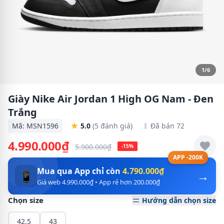
1/6
Giày Nike Air Jordan 1 High OG Nam - Đen
Trắng
Mã: MSN1596
5.0
(5 đánh giá)
Đã bán 72
4.990.000₫
5.900.000₫
-15%
APP -200K
Mua qua App chỉ còn
4.790.000₫
→
📱
Giá web 4.990.000₫ • App rẻ hơn 200.000₫
Chọn size
Hướng dẫn chọn size
42.5
43