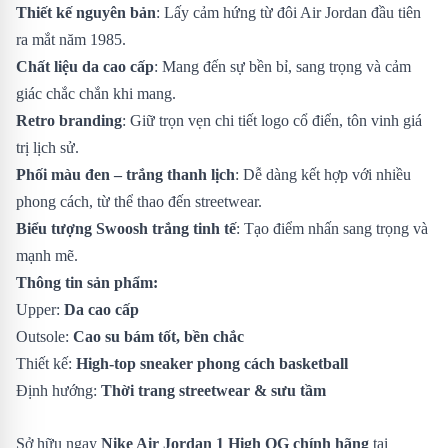
Thiết kế nguyên bản
: Lấy cảm hứng từ đôi Air Jordan đầu tiên
ra mắt năm 1985.
Chất liệu da cao cấp
: Mang đến sự bền bỉ, sang trọng và cảm
giác chắc chắn khi mang.
Retro branding
: Giữ trọn vẹn chi tiết logo cổ điển, tôn vinh giá
trị lịch sử.
Phối màu đen – trắng thanh lịch
: Dễ dàng kết hợp với nhiều
phong cách, từ thể thao đến streetwear.
Biểu tượng Swoosh trắng tinh tế
: Tạo điểm nhấn sang trọng và
mạnh mẽ.
Thông tin sản phẩm:
Upper:
Da cao cấp
Outsole:
Cao su bám tốt, bền chắc
Thiết kế:
High-top sneaker phong cách basketball
Định hướng:
Thời trang streetwear & sưu tầm
Sở hữu ngay
Nike Air Jordan 1 High OG chính hãng
tại