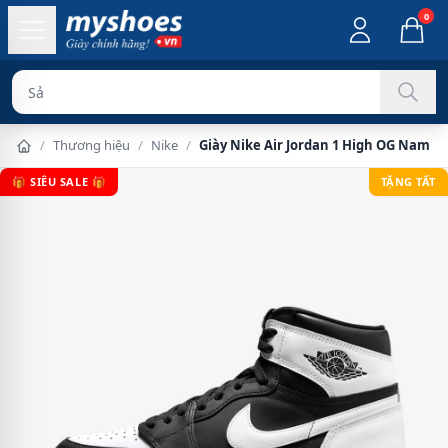
0
Sản phẩm chí
/
Thương hiệu
/
Nike
/
Giày Nike Air Jordan 1 High OG Nam - 
🎁 SIÊU SALE 🎁
TẶNG TẤT