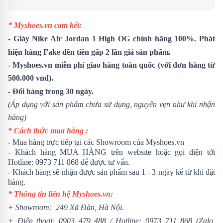
* Myshoes.vn cam kết:
-
Giày Nike Air Jordan 1 High OG
chính hãng 100%. Phát
hiện hàng Fake đền tiền gấp 2 lần giá sản phẩm.
- Myshoes.vn miễn phí giao hàng toàn quốc (với đơn hàng từ
500.000 vnđ).
- Đổi hàng trong 30 ngày.
(Áp dụng với sản phẩm chưa sử dụng, nguyên vẹn như khi nhận
hàng)
* Cách thức mua hàng :
- Mua hàng trực tiếp tại các Showroom của Myshoes.vn
- Khách hàng MUA HÀNG trên website hoặc gọi điện tới
Hotline:
0973 711 868
để được tư vấn.
- Khách hàng sẽ nhận được sản phẩm sau 1 - 3 ngày kể từ khi đặt
hàng.
* Thông tin liên hệ Myshoes.vn:
+ Showroom: 249 Xã Đàn, Hà Nội.
+ Điện thoại:
0903 479 488
/ Hotline:
0973 711 868
(Zalo,