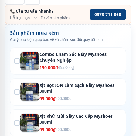
📞 Cần tư vấn nhanh?
0973 711 868
Hỗ trợ chọn size • Tư vấn sản phẩm
Sản phẩm mua kèm
Gợi ý phụ kiện giúp bảo vệ và chăm sóc đôi giày tốt hơn
Combo Chăm Sóc Giày Myshoes
Chuyên Nghiệp
190.000₫
455.000₫
Xịt Bọt ION Làm Sạch Giày Myshoes
300ml
99.000₫
200.000₫
Xịt Khử Mùi Giày Cao Cấp Myshoes
300ml
99.000₫
200.000₫