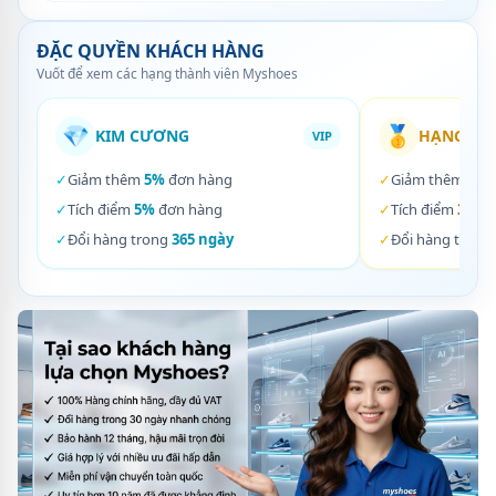
ĐẶC QUYỀN KHÁCH HÀNG
Vuốt để xem các hạng thành viên Myshoes
💎
🥇
KIM CƯƠNG
HẠNG VÀ
VIP
✓
Giảm thêm
5%
đơn hàng
✓
Giảm thêm
3%
✓
Tích điểm
5%
đơn hàng
✓
Tích điểm
3%
đơ
✓
Đổi hàng trong
365 ngày
✓
Đổi hàng trong