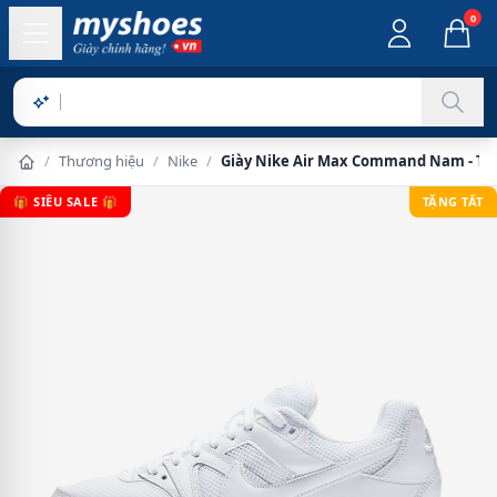
0
Sản phẩm
/
Thương hiệu
/
Nike
/
Giày Nike Air Max Command Nam - Tr
🎁 SIÊU SALE 🎁
TẶNG TẤT