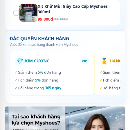
Xịt Khử Mùi Giày Cao Cấp Myshoes
300ml
99.000₫
200.000₫
ĐẶC QUYỀN KHÁCH HÀNG
Vuốt để xem các hạng thành viên Myshoes
💎
🥇
KIM CƯƠNG
HẠNG VÀ
VIP
✓
Giảm thêm
5%
đơn hàng
✓
Giảm thêm
3%
✓
Tích điểm
5%
đơn hàng
✓
Tích điểm
3%
đơ
✓
Đổi hàng trong
365 ngày
✓
Đổi hàng trong