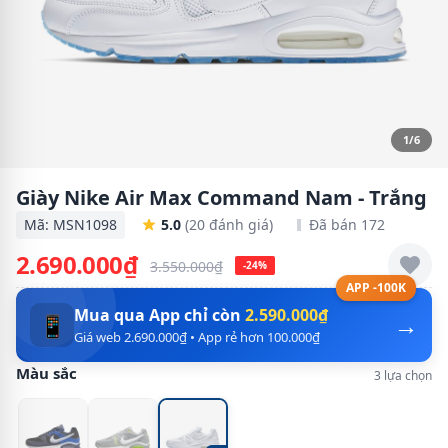
1/6
Giày Nike Air Max Command Nam - Trắng
Mã: MSN1098
5.0
(20 đánh giá)
Đã bán 172
2.690.000₫
3.550.000₫
-24%
APP -100K
Mua qua App chỉ còn
2.590.000₫
→
📱
Giá web 2.690.000₫ • App rẻ hơn 100.000₫
Màu sắc
3 lựa chọn