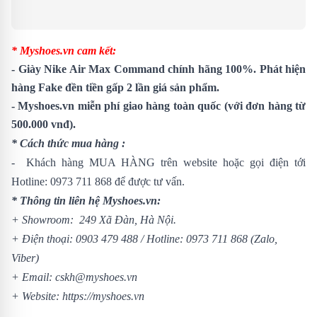
* Myshoes.vn cam kết:
- Giày Nike Air Max Command chính hãng 100%. Phát hiện
hàng Fake đền tiền gấp 2 lần giá sản phẩm.
- Myshoes.vn miễn phí giao hàng toàn quốc (với đơn hàng từ
500.000 vnđ).
* Cách thức mua hàng :
- Khách hàng MUA HÀNG trên website hoặc gọi điện tới
Hotline:
0973 711 868
để được tư vấn.
* Thông tin liên hệ Myshoes.vn:
+ Showroom: 249 Xã Đàn, Hà Nội.
+ Điện thoại:
0903 479 488
/
Hotline:
0973 711 868
(Zalo,
Viber)
+ Email: cskh@myshoes.vn
+ Website:
https://myshoes.vn