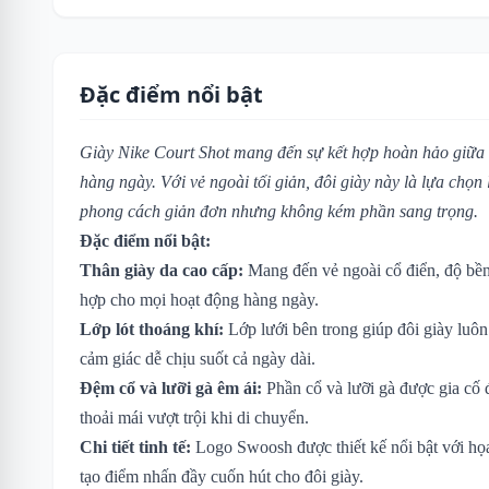
Đặc điểm nổi bật
Giày Nike Court Shot mang đến sự kết hợp hoàn hảo giữa th
hàng ngày. Với vẻ ngoài tối giản, đôi giày này là lựa chọn
phong cách giản đơn nhưng không kém phần sang trọng.
Đặc điểm nổi bật:
Thân giày da cao cấp:
Mang đến vẻ ngoài cổ điển, độ bền
hợp cho mọi hoạt động hàng ngày.
Lớp lót thoáng khí:
Lớp lưới bên trong giúp đôi giày luôn
cảm giác dễ chịu suốt cả ngày dài.
Đệm cổ và lưỡi gà êm ái:
Phần cổ và lưỡi gà được gia cố
thoải mái vượt trội khi di chuyển.
Chi tiết tinh tế:
Logo Swoosh được thiết kế nổi bật với họa 
tạo điểm nhấn đầy cuốn hút cho đôi giày.