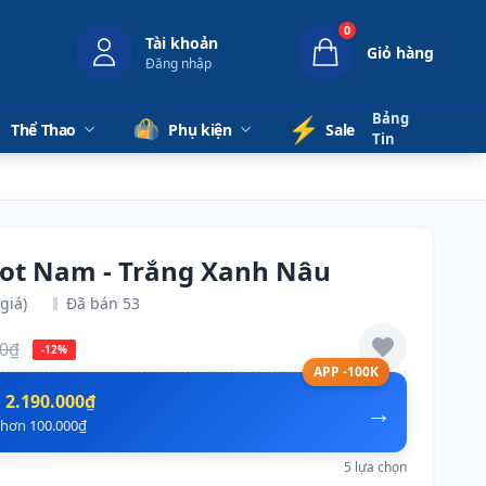
0
Tài khoản
Giỏ hàng
Đăng nhập
Bảng
⚡️
Thể Thao
Phụ kiện
Sale
Tin
hot Nam - Trắng Xanh Nâu
giá)
Đã bán 53
00₫
-12%
APP -100K
n
2.190.000₫
→
ẻ hơn 100.000₫
5 lựa chọn