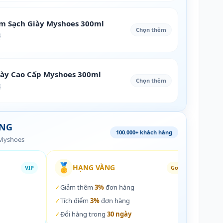
àm Sạch Giày Myshoes 300ml
Chọn thêm
₫
iày Cao Cấp Myshoes 300ml
Chọn thêm
₫
ÀNG
100.000+ khách hàng
 Myshoes
🥇
🏵️
HẠNG VÀNG
VIP
Gold
✓
Giảm thêm
3%
đơn hàng
✓
Giả
✓
Tích điểm
3%
đơn hàng
✓
Tích
✓
Đổi hàng trong
30 ngày
✓
Đổi 