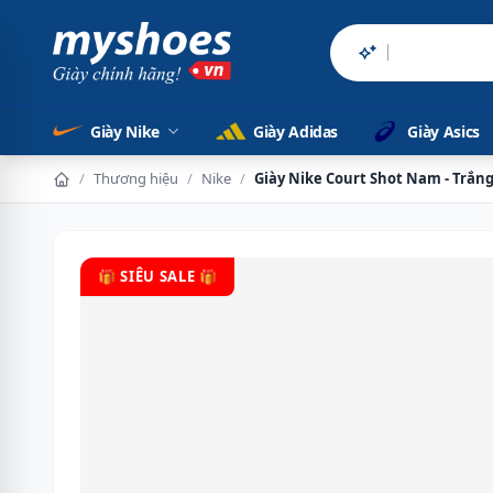
Sản phẩm chính
Giày Nike
Giày Adidas
Giày Asics
/
Thương hiệu
/
Nike
/
Giày Nike Court Shot Nam - Trắn
🎁 SIÊU SALE 🎁