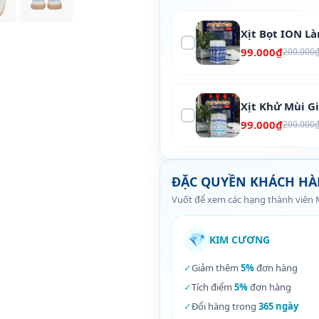
Xịt Bọt ION L
99.000₫
200.000
Xịt Khử Mùi G
99.000₫
200.000
ĐẶC QUYỀN KHÁCH H
Vuốt để xem các hạng thành viên
💎
KIM CƯƠNG
✓
Giảm thêm
5%
đơn hàng
✓
Tích điểm
5%
đơn hàng
✓
Đổi hàng trong
365 ngày