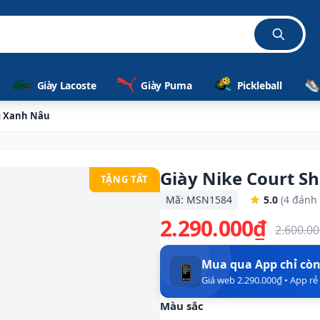
Giày Lacoste
Giày Puma
Pickleball
g Xanh Nâu
Giày Nike Court S
TẶNG TẤT
Mã: MSN1584
5.0
(4 đánh 
2.290.000₫
2.600.0
Mua qua App chỉ cò
📱
Giá web 2.290.000₫ • App r
Màu sắc