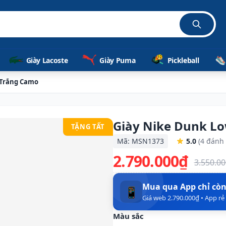
Giày Lacoste
Giày Puma
Pickleball
 Trắng Camo
Giày Nike Dunk L
TẶNG TẤT
Mã: MSN1373
5.0
(4 đánh 
2.790.000₫
3.550.0
Mua qua App chỉ cò
📱
Giá web 2.790.000₫ • App r
Màu sắc