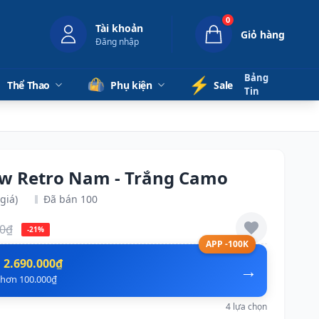
0
Tài khoản
Giỏ hàng
Đăng nhập
Bảng
⚡️
Thể Thao
Phụ kiện
Sale
Tin
ow Retro Nam - Trắng Camo
giá)
Đã bán 100
00₫
-21%
APP -100K
n
2.690.000₫
→
ẻ hơn 100.000₫
4 lựa chọn