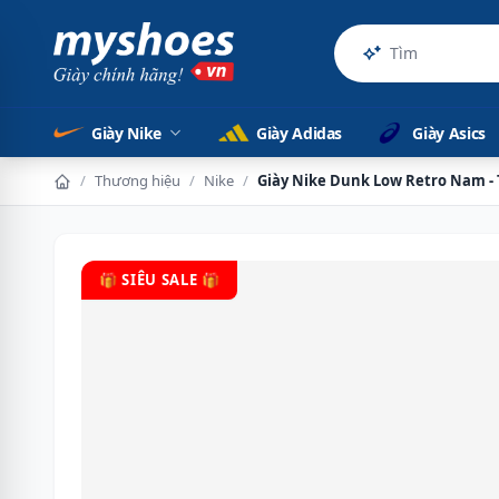
Sản phẩm ch
Giày Nike
Giày Adidas
Giày Asics
/
Thương hiệu
/
Nike
/
Giày Nike Dunk Low Retro Nam -
🎁 SIÊU SALE 🎁