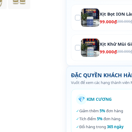
Xịt Bọt ION L
99.000₫
200.000
Xịt Khử Mùi G
99.000₫
200.000
ĐẶC QUYỀN KHÁCH H
Vuốt để xem các hạng thành viên
💎
KIM CƯƠNG
✓
Giảm thêm
5%
đơn hàng
✓
Tích điểm
5%
đơn hàng
✓
Đổi hàng trong
365 ngày