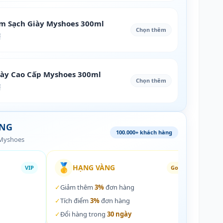
àm Sạch Giày Myshoes 300ml
Chọn thêm
₫
iày Cao Cấp Myshoes 300ml
Chọn thêm
₫
ÀNG
100.000+ khách hàng
 Myshoes
🥇
🏵️
HẠNG VÀNG
VIP
Gold
✓
Giảm thêm
3%
đơn hàng
✓
Giả
✓
Tích điểm
3%
đơn hàng
✓
Tích
✓
Đổi hàng trong
30 ngày
✓
Đổi 