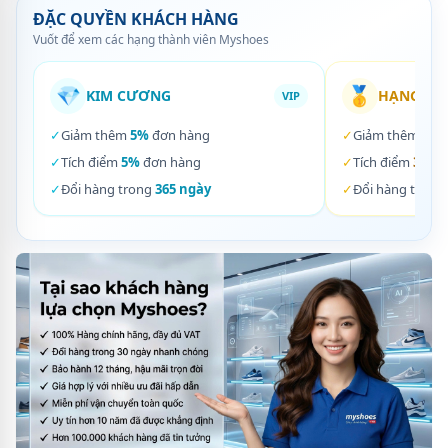
ĐẶC QUYỀN KHÁCH HÀNG
Vuốt để xem các hạng thành viên Myshoes
💎
🥇
KIM CƯƠNG
HẠNG VÀ
VIP
✓
Giảm thêm
5%
đơn hàng
✓
Giảm thêm
3%
✓
Tích điểm
5%
đơn hàng
✓
Tích điểm
3%
đơ
✓
Đổi hàng trong
365 ngày
✓
Đổi hàng trong