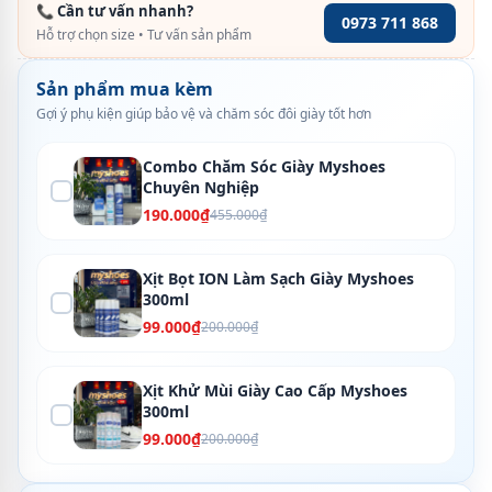
📞 Cần tư vấn nhanh?
0973 711 868
Hỗ trợ chọn size • Tư vấn sản phẩm
Sản phẩm mua kèm
Gợi ý phụ kiện giúp bảo vệ và chăm sóc đôi giày tốt hơn
Combo Chăm Sóc Giày Myshoes
Chuyên Nghiệp
190.000₫
455.000₫
Xịt Bọt ION Làm Sạch Giày Myshoes
300ml
99.000₫
200.000₫
Xịt Khử Mùi Giày Cao Cấp Myshoes
300ml
99.000₫
200.000₫