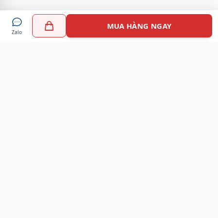
MUA HÀNG NGAY
Zalo
Myshoes là nền tảng mua sắm giày chính hãng hàng đầu
Việt Nam với hơn 100.000 khách hàng đã tin tưởng và lựa
chọn. Cùng với công nghệ hiện đại chúng tôi cam kết