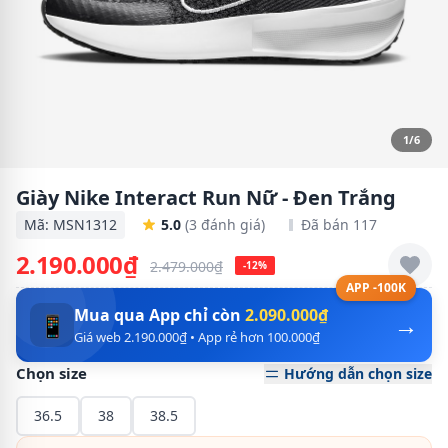
1/6
Giày Nike Interact Run Nữ - Đen Trắng
Mã: MSN1312
5.0
(3 đánh giá)
Đã bán 117
2.190.000₫
2.479.000₫
-12%
APP -100K
Mua qua App chỉ còn
2.090.000₫
→
📱
Giá web 2.190.000₫ • App rẻ hơn 100.000₫
Chọn size
Hướng dẫn chọn size
36.5
38
38.5