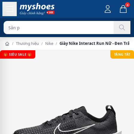
0
Sản phẩm chính
/
Thương hiệu
/
Nike
/
Giày Nike Interact Run Nữ - Đen Trắn
🎁 SIÊU SALE 🎁
TẶNG TẤT