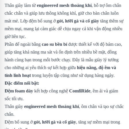
Thân giày làm từ
engineered mesh thoáng khí
, hỗ trợ ôm chân
chắc chắn và giúp lưu thông không khí, giữ cho bàn chân luôn
mát mẻ. Lớp đệm bổ sung ở
gót, lưỡi gà và cổ giày
tăng thêm sự
mềm mại, mang lại cảm giác dễ chịu ngay cả khi vận động nhiều
giờ liên tục.
Phần đế ngoài bằng
cao su bền bỉ
được thiết kế với độ bám cao,
giúp tăng khả năng ma sát và ổn định trên nhiều bề mặt, đồng
hành cùng bạn trong mỗi bước chạy. Đây là mẫu giày lý tưởng
cho những ai yêu thích sự kết hợp giữa
hiệu năng, độ êm và
tính linh hoạt
trong luyện tập cũng như sử dụng hàng ngày.
Đặc điểm nổi bật:
Đệm foam dày
kết hợp công nghệ
ComfiRide
, êm ái và giảm
sốc tối ưu.
Thân giày
engineered mesh thoáng khí
, ôm chân và tạo sự chắc
chắn.
Đệm bổ sung ở
gót, lưỡi gà và cổ giày
, tăng sự mềm mại trong