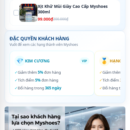
Xịt Khử Mùi Giày Cao Cấp Myshoes
300ml
99.000₫
200.000₫
ĐẶC QUYỀN KHÁCH HÀNG
Vuốt để xem các hạng thành viên Myshoes
💎
🥇
KIM CƯƠNG
HẠNG VÀ
VIP
✓
Giảm thêm
5%
đơn hàng
✓
Giảm thêm
3%
✓
Tích điểm
5%
đơn hàng
✓
Tích điểm
3%
đơ
✓
Đổi hàng trong
365 ngày
✓
Đổi hàng trong