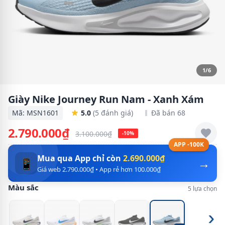
1/6
Giày Nike Journey Run Nam - Xanh Xám
Mã: MSN1601
5.0
(5 đánh giá)
Đã bán 68
2.790.000₫
3.100.000₫
-10%
APP -100K
Mua qua App chỉ còn
2.690.000₫
→
📱
Giá web 2.790.000₫ • App rẻ hơn 100.000₫
Màu sắc
5 lựa chọn
›