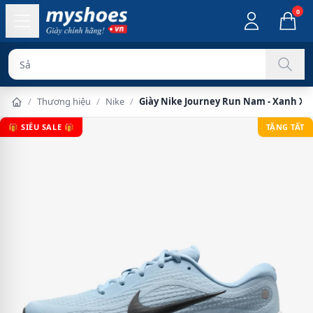
0
Sản phẩm chín
/
Thương hiệu
/
Nike
/
Giày Nike Journey Run Nam - Xanh X
🎁 SIÊU SALE 🎁
TẶNG TẤT