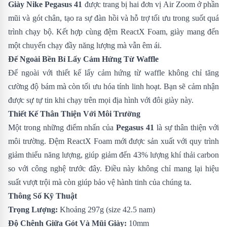
Giày Nike Pegasus 41
được trang bị hai đơn vị Air Zoom ở phần
mũi và gót chân, tạo ra sự đàn hồi và hỗ trợ tối ưu trong suốt quá
trình chạy bộ. Kết hợp cùng đệm ReactX Foam, giày mang đến
một chuyến chạy đầy năng lượng mà vẫn êm ái.
Đế Ngoài Bền Bỉ Lấy Cảm Hứng Từ Waffle
Đế ngoài với thiết kế lấy cảm hứng từ waffle không chỉ tăng
cường độ bám mà còn tối ưu hóa tính linh hoạt. Bạn sẽ cảm nhận
được sự tự tin khi chạy trên mọi địa hình với đôi giày này.
Thiết Kế Thân Thiện Với Môi Trường
Một trong những điểm nhấn của
Pegasus 41
là sự thân thiện với
môi trường. Đệm ReactX Foam mới được sản xuất với quy trình
giảm thiểu năng lượng, giúp giảm đến 43% lượng khí thải carbon
so với công nghệ trước đây. Điều này không chỉ mang lại hiệu
suất vượt trội mà còn giúp bảo vệ hành tinh của chúng ta.
Thông Số Kỹ Thuật
Trọng Lượng:
Khoảng 297g (size 42.5 nam)
Độ Chênh Giữa Gót Và Mũi Giày:
10mm