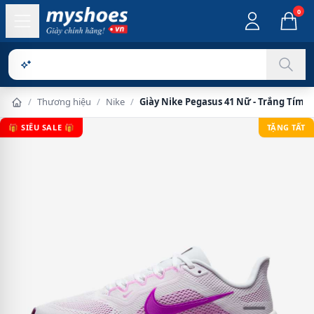
0
Sản phẩm
/
Thương hiệu
/
Nike
/
Giày Nike Pegasus 41 Nữ - Trắng Tím
🎁 SIÊU SALE 🎁
TẶNG TẤT