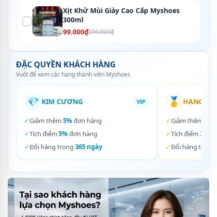
Xịt Khử Mùi Giày Cao Cấp Myshoes
300ml
99.000₫
200.000₫
ĐẶC QUYỀN KHÁCH HÀNG
Vuốt để xem các hạng thành viên Myshoes
💎
🥇
KIM CƯƠNG
HẠNG VÀ
VIP
✓
Giảm thêm
5%
đơn hàng
✓
Giảm thêm
3%
✓
Tích điểm
5%
đơn hàng
✓
Tích điểm
3%
đơ
✓
Đổi hàng trong
365 ngày
✓
Đổi hàng trong