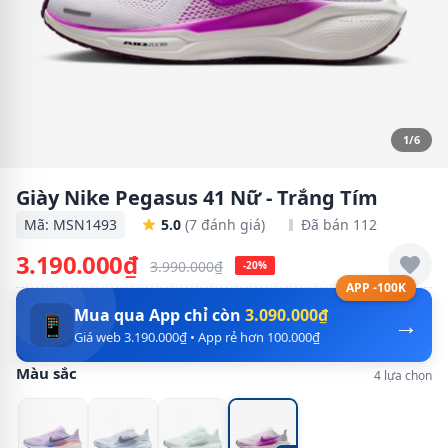
1/6
Giày Nike Pegasus 41 Nữ - Trắng Tím
Mã: MSN1493
5.0
(7 đánh giá)
Đã bán 112
3.190.000₫
3.990.000₫
-20%
APP -100K
Mua qua App chỉ còn
3.090.000₫
→
📱
Giá web 3.190.000₫ • App rẻ hơn 100.000₫
Màu sắc
4 lựa chọn