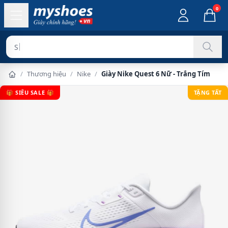
0
Sản phẩm ch
/
Thương hiệu
/
Nike
/
Giày Nike Quest 6 Nữ - Trắng Tím
🎁 SIÊU SALE 🎁
TẶNG TẤT