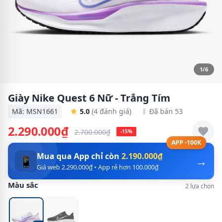
1/6
Giày Nike Quest 6 Nữ - Trắng Tím
Mã: MSN1661
5.0
(4 đánh giá)
Đã bán 53
2.290.000₫
2.700.000₫
-15%
APP -100K
Mua qua App chỉ còn
2.190.000₫
→
📱
Giá web 2.290.000₫ • App rẻ hơn 100.000₫
Màu sắc
2 lựa chọn