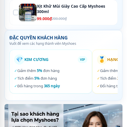
Xịt Khử Mùi Giày Cao Cấp Myshoes
300ml
99.000₫
200.000₫
ĐẶC QUYỀN KHÁCH HÀNG
Vuốt để xem các hạng thành viên Myshoes
💎
🥇
KIM CƯƠNG
HẠNG VÀ
VIP
✓
Giảm thêm
5%
đơn hàng
✓
Giảm thêm
3%
✓
Tích điểm
5%
đơn hàng
✓
Tích điểm
3%
đơ
✓
Đổi hàng trong
365 ngày
✓
Đổi hàng trong