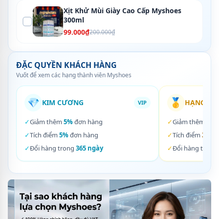
Xịt Khử Mùi Giày Cao Cấp Myshoes
300ml
99.000₫
200.000₫
ĐẶC QUYỀN KHÁCH HÀNG
Vuốt để xem các hạng thành viên Myshoes
💎
🥇
KIM CƯƠNG
HẠNG VÀ
VIP
✓
Giảm thêm
5%
đơn hàng
✓
Giảm thêm
3%
✓
Tích điểm
5%
đơn hàng
✓
Tích điểm
3%
đơ
✓
Đổi hàng trong
365 ngày
✓
Đổi hàng trong