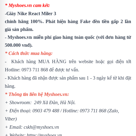
* Myshoes.vn cam kết:
-
Giày Nike React Miler 3
chính hãng 100%. Phát hiện hàng Fake đền tiền gấp 2 lần
giá sản phẩm.
- Myshoes.vn miễn phí giao hàng toàn quốc (với đơn hàng từ
500.000 vnđ).
* Cách thức mua hàng:
- Khách hàng MUA HÀNG trên website hoặc gọi điện tới
Hotline:
0973 711 868
để được tư vấn.
- Khách hàng đã nhận được sản phẩm sau 1 - 3 ngày kể từ khi đặt
hàng.
* Thông tin liên hệ Myshoes.vn:
+ Showroom: 249 Xã Đàn, Hà Nội.
+ Điện thoại:
0903 479 488
/
Hotline:
0973 711 868
(Zalo,
Viber)
+ Email: cskh@myshoes.vn
+ Website:
https://myshoes.vn