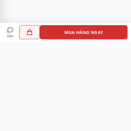
MUA HÀNG NGAY
Zalo
Myshoes là nền tảng mua sắm giày chính hãng hàng đầu