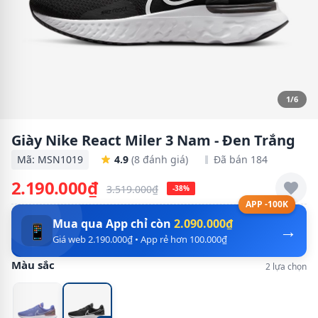
1/6
Giày Nike React Miler 3 Nam - Đen Trắng
Mã: MSN1019
4.9
(8 đánh giá)
Đã bán 184
2.190.000₫
3.519.000₫
-38%
APP -100K
Mua qua App chỉ còn
2.090.000₫
→
📱
Giá web 2.190.000₫ • App rẻ hơn 100.000₫
Màu sắc
2 lựa chọn