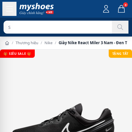
0
Sản phẩm ch
/
Thương hiệu
/
Nike
/
Giày Nike React Miler 3 Nam - Đen Tr
🎁 SIÊU SALE 🎁
TẶNG TẤT