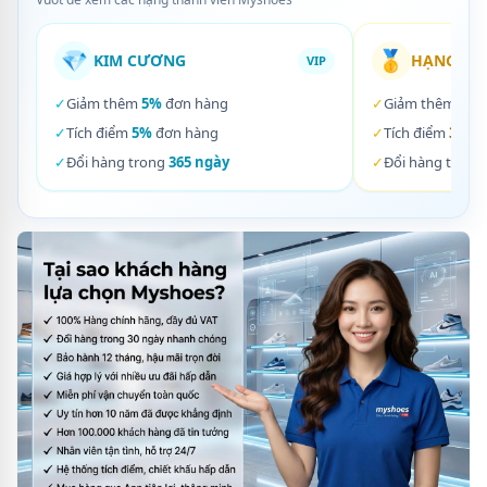
💎
🥇
KIM CƯƠNG
HẠNG VÀ
VIP
✓
Giảm thêm
5%
đơn hàng
✓
Giảm thêm
3%
✓
Tích điểm
5%
đơn hàng
✓
Tích điểm
3%
đơ
✓
Đổi hàng trong
365 ngày
✓
Đổi hàng trong