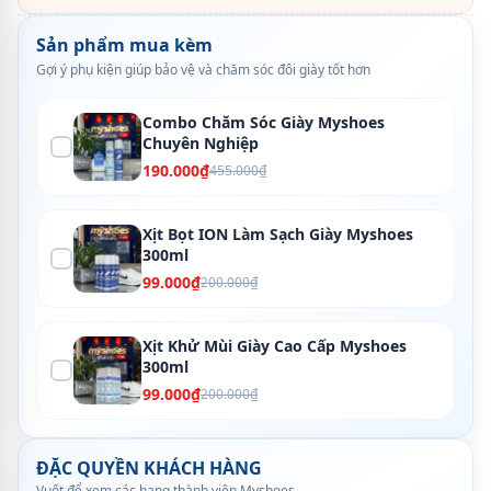
Sản phẩm mua kèm
Gợi ý phụ kiện giúp bảo vệ và chăm sóc đôi giày tốt hơn
Combo Chăm Sóc Giày Myshoes
Chuyên Nghiệp
190.000₫
455.000₫
Xịt Bọt ION Làm Sạch Giày Myshoes
300ml
99.000₫
200.000₫
Xịt Khử Mùi Giày Cao Cấp Myshoes
300ml
99.000₫
200.000₫
ĐẶC QUYỀN KHÁCH HÀNG
Vuốt để xem các hạng thành viên Myshoes