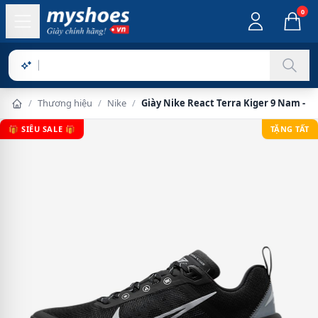
0
Sản phẩm
/
Thương hiệu
/
Nike
/
Giày Nike React Terra Kiger 9 Nam - Đ
🎁 SIÊU SALE 🎁
TẶNG TẤT