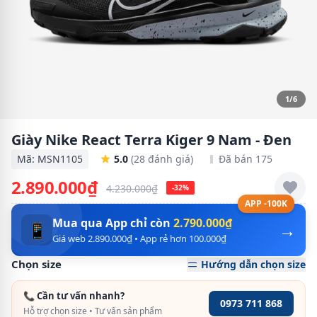
1/6
Giày Nike React Terra Kiger 9 Nam - Đen
Mã: MSN1105
5.0
(28 đánh giá)
Đã bán 175
2.890.000₫
4.230.000₫
-32%
APP -100K
Mua qua App chỉ còn
2.790.000₫
→
📱
Giá web 2.890.000₫ • App rẻ hơn 100.000₫
Chọn size
Hướng dẫn chọn size
📞 Cần tư vấn nhanh?
0973 711 868
Hỗ trợ chọn size • Tư vấn sản phẩm