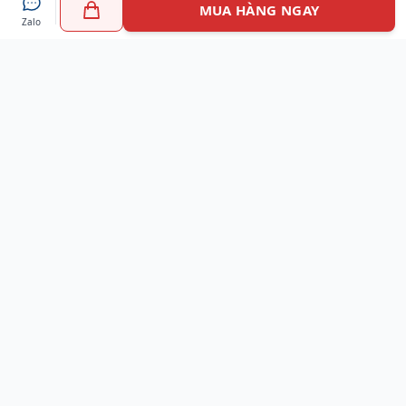
MUA HÀNG NGAY
Zalo
Myshoes là nền tảng mua sắm giày chính hãng hàng đầu
Việt Nam với hơn 100.000 khách hàng đã tin tưởng và lựa
chọn. Cùng với công nghệ hiện đại chúng tôi cam kết
mang đến trải nghiệm mua sắm tuyệt vời nhất.