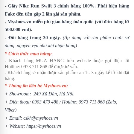
-
Giày Nike Run Swift 3
chính hãng 100%. Phát hiện hàng
Fake đền tiền gấp 2 lần giá sản phẩm.
- Myshoes.vn miễn phí giao hàng toàn quốc (với đơn hàng từ
500.000 vnđ).
- Đổi hàng trong 30 ngày.
(Áp dụng với sản phẩm chưa sử
dụng, nguyên vẹn như khi nhận hàng)
* Cách thức mua hàng:
- Khách hàng MUA HÀNG trên website hoặc gọi điện tới
Hotline:
0973 711 868
để được tư vấn.
- Khách hàng sẽ nhận được sản phẩm sau 1 - 3 ngày kể từ khi đặt
hàng.
* Thông tin liên hệ Myshoes.vn:
+ Showroom: 249 Xã Đàn, Hà Nội.
+ Điện thoại:
0903 479 488
/
Hotline:
0973 711 868
(Zalo,
Viber)
+ Email: cskh@myshoes.vn
+ Website:
https://myshoes.vn