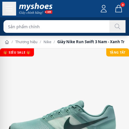
0
Sản phẩm chính hãng 100%
/
Thương hiệu
/
Nike
/
Giày Nike Run Swift 3 Nam - Xanh Trắ
🎁 SIÊU SALE 🎁
TẶNG TẤT