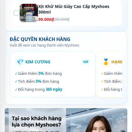
Xịt Khử Mùi Giày Cao Cấp Myshoes
300ml
99.000₫
200.000₫
ĐẶC QUYỀN KHÁCH HÀNG
Vuốt để xem các hạng thành viên Myshoes
💎
🥇
KIM CƯƠNG
HẠNG VÀ
VIP
✓
Giảm thêm
5%
đơn hàng
✓
Giảm thêm
3%
✓
Tích điểm
5%
đơn hàng
✓
Tích điểm
3%
đơ
✓
Đổi hàng trong
365 ngày
✓
Đổi hàng trong