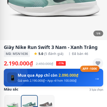
1/6
Giày Nike Run Swift 3 Nam - Xanh Trắng
Mã: MSN1636
5.0
(5 đánh giá)
Đã bán 46
2.190.000₫
2.450.000₫
-11%
APP -100K
Mua qua App chỉ còn
2.090.000₫
→
📱
Giá web 2.190.000₫ • App rẻ hơn 100.000₫
Màu sắc
3 lựa chọn