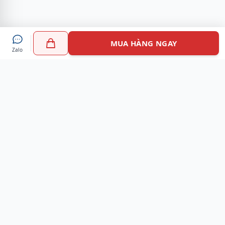
MUA HÀNG NGAY
Zalo
Myshoes là nền tảng mua sắm giày chính hãng hàng đầu
Việt Nam với hơn 100.000 khách hàng đã tin tưởng và lựa