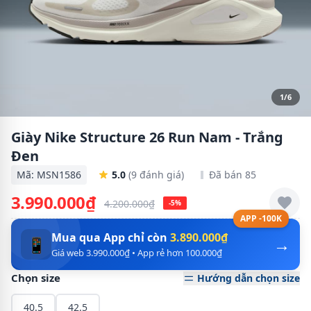
1/6
Giày Nike Structure 26 Run Nam - Trắng
Đen
Mã: MSN1586
5.0
(9 đánh giá)
Đã bán 85
3.990.000₫
4.200.000₫
-5%
APP -100K
Mua qua App chỉ còn
3.890.000₫
→
📱
Giá web 3.990.000₫ • App rẻ hơn 100.000₫
Chọn size
Hướng dẫn chọn size
40.5
42.5