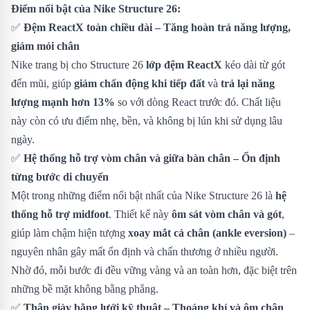
Điểm nổi bật của Nike Structure 26:
✅
Đệm ReactX toàn chiều dài – Tăng hoàn trả năng lượng,
giảm mỏi chân
Nike trang bị cho Structure 26
lớp đệm ReactX
kéo dài từ gót
đến mũi, giúp
giảm chấn động khi tiếp đất
và
trả lại năng
lượng mạnh hơn 13%
so với dòng React trước đó. Chất liệu
này còn có ưu điểm nhẹ, bền, và không bị lún khi sử dụng lâu
ngày.
✅
Hệ thống hỗ trợ vòm chân và giữa bàn chân – Ổn định
từng bước di chuyển
Một trong những điểm nổi bật nhất của Nike Structure 26 là
hệ
thống hỗ trợ midfoot
. Thiết kế này
ôm sát vòm chân và gót
,
giúp làm chậm hiện tượng
xoay mắt cá chân (ankle eversion)
–
nguyên nhân gây mất ổn định và chấn thương ở nhiều người.
Nhờ đó, mỗi bước đi đều vững vàng và an toàn hơn, đặc biệt trên
những bề mặt không bằng phẳng.
✅
Thân giày bằng lưới kỹ thuật – Thoáng khí và ôm chân