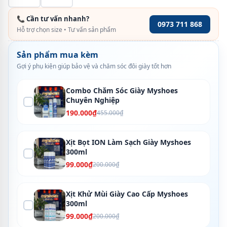
📞 Cần tư vấn nhanh?
0973 711 868
Hỗ trợ chọn size • Tư vấn sản phẩm
Sản phẩm mua kèm
Gợi ý phụ kiện giúp bảo vệ và chăm sóc đôi giày tốt hơn
Combo Chăm Sóc Giày Myshoes
Chuyên Nghiệp
190.000₫
455.000₫
Xịt Bọt ION Làm Sạch Giày Myshoes
300ml
99.000₫
200.000₫
Xịt Khử Mùi Giày Cao Cấp Myshoes
300ml
99.000₫
200.000₫