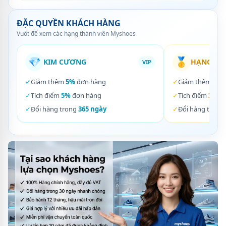
ĐẶC QUYỀN KHÁCH HÀNG
Vuốt để xem các hạng thành viên Myshoes
💎
🥇
KIM CƯƠNG
HẠNG VÀ
VIP
✓
Giảm thêm
5%
đơn hàng
✓
Giảm thêm
3%
✓
Tích điểm
5%
đơn hàng
✓
Tích điểm
3%
đơ
✓
Đổi hàng trong
365 ngày
✓
Đổi hàng trong