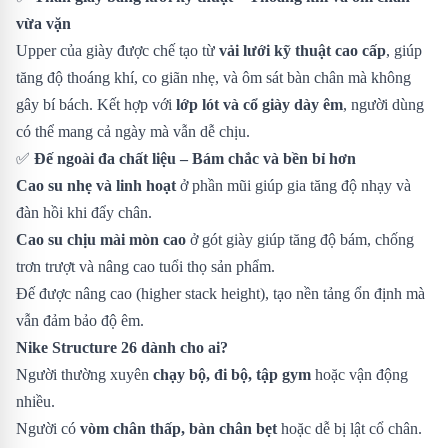
vừa vặn
Upper của giày được chế tạo từ
vải lưới kỹ thuật cao cấp
, giúp
tăng độ thoáng khí, co giãn nhẹ, và ôm sát bàn chân mà không
gây bí bách. Kết hợp với
lớp lót và cổ giày dày êm
, người dùng
có thể mang cả ngày mà vẫn dễ chịu.
✅
Đế ngoài đa chất liệu – Bám chắc và bền bỉ hơn
Cao su nhẹ và linh hoạt
ở phần mũi giúp gia tăng độ nhạy và
đàn hồi khi đẩy chân.
Cao su chịu mài mòn cao
ở gót giày giúp tăng độ bám, chống
trơn trượt và nâng cao tuổi thọ sản phẩm.
Đế được nâng cao (higher stack height), tạo nền tảng ổn định mà
vẫn đảm bảo độ êm.
Nike Structure 26 dành cho ai?
Người thường xuyên
chạy bộ, đi bộ, tập gym
hoặc vận động
nhiều.
Người có
vòm chân thấp, bàn chân bẹt
hoặc dễ bị lật cổ chân.