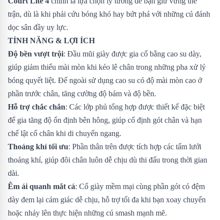
Court Lite 4
chính là lựa chọn lý tưởng để bạn giữ vững thế
trận, dù là khi phải cứu bóng khó hay bứt phá với những cú đánh
dọc sân đầy uy lực.
TÍNH NĂNG & LỢI ÍCH
Độ bền vượt trội
: Đầu mũi giày được gia cố bằng cao su dày,
giúp giảm thiểu mài mòn khi kéo lê chân trong những pha xử lý
bóng quyết liệt. Đế ngoài sử dụng cao su có độ mài mòn cao ở
phần trước chân, tăng cường độ bám và độ bền.
Hỗ trợ chắc chắn
: Các lớp phủ tổng hợp được thiết kế đặc biệt
để gia tăng độ ổn định bên hông, giúp cố định gót chân và hạn
chế lật cổ chân khi di chuyển ngang.
Thoáng khí tối ưu
: Phần thân trên được tích hợp các tấm lưới
thoáng khí, giúp đôi chân luôn dễ chịu dù thi đấu trong thời gian
dài.
Êm ái quanh mắt cá
: Cổ giày mềm mại cùng phần gót có đệm
dày đem lại cảm giác dễ chịu, hỗ trợ tối đa khi bạn xoay chuyển
hoặc nhảy lên thực hiện những cú smash mạnh mẽ.