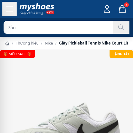
0
Sản phẩm chính
/
Thương hiệu
/
Nike
/
Giày Pickleball Tennis Nike Court Lit
🎁 SIÊU SALE 🎁
TẶNG TẤT