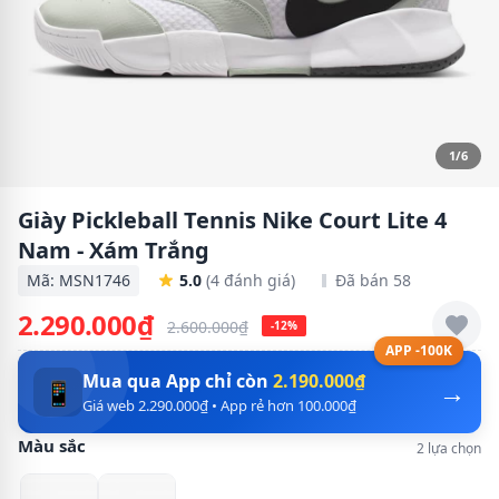
1/6
Giày Pickleball Tennis Nike Court Lite 4
Nam - Xám Trắng
Mã: MSN1746
5.0
(4 đánh giá)
Đã bán 58
2.290.000₫
2.600.000₫
-12%
APP -100K
Mua qua App chỉ còn
2.190.000₫
→
📱
Giá web 2.290.000₫ • App rẻ hơn 100.000₫
Màu sắc
2 lựa chọn