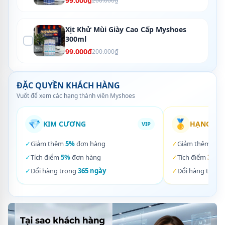
99.000₫
200.000₫
Xịt Khử Mùi Giày Cao Cấp Myshoes
300ml
99.000₫
200.000₫
ĐẶC QUYỀN KHÁCH HÀNG
Vuốt để xem các hạng thành viên Myshoes
💎
🥇
KIM CƯƠNG
HẠNG VÀ
VIP
✓
Giảm thêm
5%
đơn hàng
✓
Giảm thêm
3%
✓
Tích điểm
5%
đơn hàng
✓
Tích điểm
3%
đơ
✓
Đổi hàng trong
365 ngày
✓
Đổi hàng trong