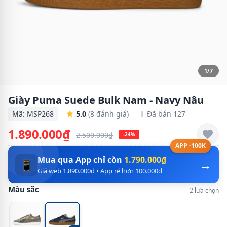
1/7
Giày Puma Suede Bulk Nam - Navy Nâu
Mã: MSP268
5.0
(8 đánh giá)
Đã bán 127
1.890.000₫
2.500.000₫
-24%
APP -100K
Mua qua App chỉ còn
1.790.000₫
→
📱
Giá web 1.890.000₫ • App rẻ hơn 100.000₫
Màu sắc
2 lựa chọn