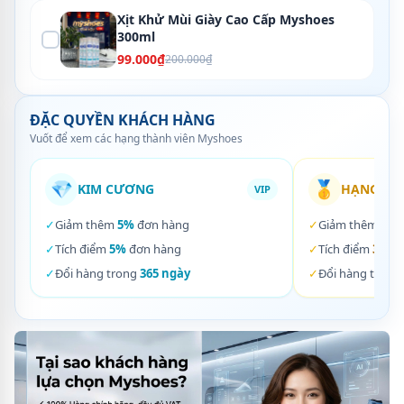
Xịt Khử Mùi Giày Cao Cấp Myshoes
300ml
99.000₫
200.000₫
ĐẶC QUYỀN KHÁCH HÀNG
Vuốt để xem các hạng thành viên Myshoes
💎
🥇
KIM CƯƠNG
HẠNG VÀ
VIP
✓
Giảm thêm
5%
đơn hàng
✓
Giảm thêm
3%
✓
Tích điểm
5%
đơn hàng
✓
Tích điểm
3%
đơ
✓
Đổi hàng trong
365 ngày
✓
Đổi hàng trong