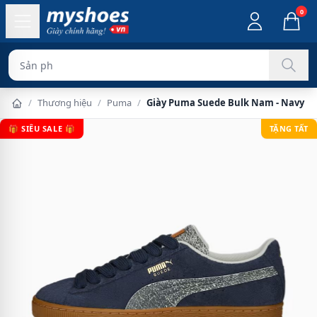
0
Sản phẩm chính hã
/
Thương hiệu
/
Puma
/
Giày Puma Suede Bulk Nam - Navy N
🎁 SIÊU SALE 🎁
TẶNG TẤT