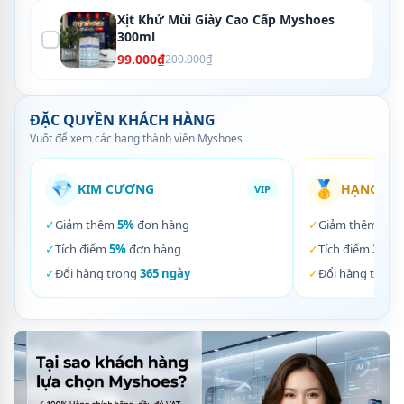
Xịt Khử Mùi Giày Cao Cấp Myshoes
300ml
99.000₫
200.000₫
ĐẶC QUYỀN KHÁCH HÀNG
Vuốt để xem các hạng thành viên Myshoes
💎
🥇
KIM CƯƠNG
HẠNG VÀ
VIP
✓
Giảm thêm
5%
đơn hàng
✓
Giảm thêm
3%
✓
Tích điểm
5%
đơn hàng
✓
Tích điểm
3%
đơ
✓
Đổi hàng trong
365 ngày
✓
Đổi hàng trong