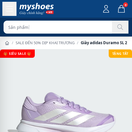
0
Sản phẩm chính hãn
/
SALE ĐẾN 50% DỊP KHAI TRƯƠNG
/
Giày adidas Duramo SL 2 N
🎁 SIÊU SALE 🎁
TẶNG TẤT