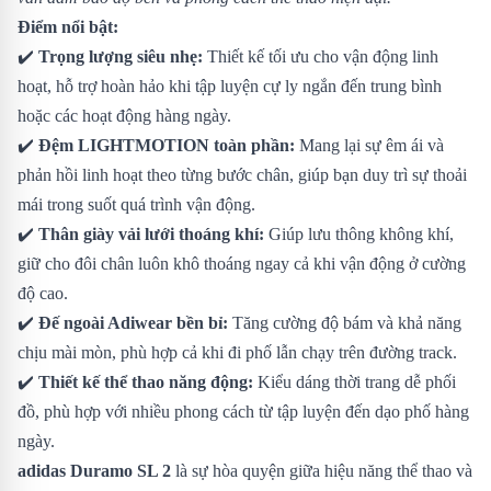
Điểm nổi bật:
✔️
Trọng lượng siêu nhẹ:
Thiết kế tối ưu cho vận động linh
hoạt, hỗ trợ hoàn hảo khi tập luyện cự ly ngắn đến trung bình
hoặc các hoạt động hàng ngày.
✔️
Đệm LIGHTMOTION toàn phần:
Mang lại sự êm ái và
phản hồi linh hoạt theo từng bước chân, giúp bạn duy trì sự thoải
mái trong suốt quá trình vận động.
✔️
Thân giày vải lưới thoáng khí:
Giúp lưu thông không khí,
giữ cho đôi chân luôn khô thoáng ngay cả khi vận động ở cường
độ cao.
✔️
Đế ngoài Adiwear bền bỉ:
Tăng cường độ bám và khả năng
chịu mài mòn, phù hợp cả khi đi phố lẫn chạy trên đường track.
✔️
Thiết kế thể thao năng động:
Kiểu dáng thời trang dễ phối
đồ, phù hợp với nhiều phong cách từ tập luyện đến dạo phố hàng
ngày.
adidas Duramo SL 2
là sự hòa quyện giữa hiệu năng thể thao và