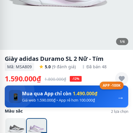
1/6
Giày adidas Duramo SL 2 Nữ - Tím
Mã: MSA809
5.0
(9 đánh giá)
Đã bán 48
1.590.000₫
1.800.000₫
-12%
APP -100K
Mua qua App chỉ còn
1.490.000₫
→
📱
Giá web 1.590.000₫ • App rẻ hơn 100.000₫
Màu sắc
2 lựa chọn