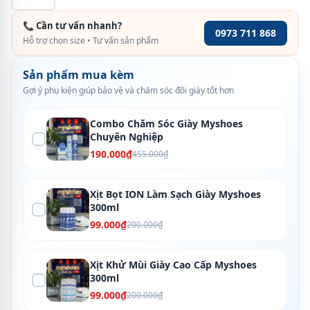
📞 Cần tư vấn nhanh?
0973 711 868
Hỗ trợ chọn size • Tư vấn sản phẩm
Sản phẩm mua kèm
Gợi ý phụ kiện giúp bảo vệ và chăm sóc đôi giày tốt hơn
Combo Chăm Sóc Giày Myshoes
Chuyên Nghiệp
190.000₫
455.000₫
Xịt Bọt ION Làm Sạch Giày Myshoes
300ml
99.000₫
200.000₫
Xịt Khử Mùi Giày Cao Cấp Myshoes
300ml
99.000₫
200.000₫