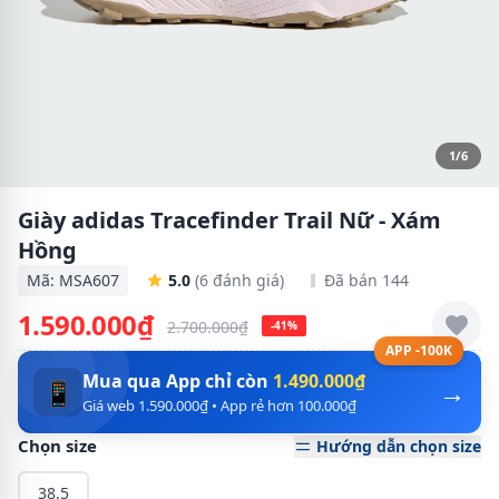
1/6
Giày adidas Tracefinder Trail Nữ - Xám
Hồng
Mã: MSA607
5.0
(6 đánh giá)
Đã bán 144
1.590.000₫
2.700.000₫
-41%
APP -100K
Mua qua App chỉ còn
1.490.000₫
→
📱
Giá web 1.590.000₫ • App rẻ hơn 100.000₫
Chọn size
Hướng dẫn chọn size
38.5