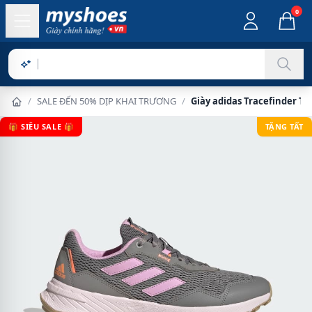
0
Sản phẩm c
/
SALE ĐẾN 50% DỊP KHAI TRƯƠNG
/
Giày adidas Tracefinder Tr
🎁 SIÊU SALE 🎁
TẶNG TẤT