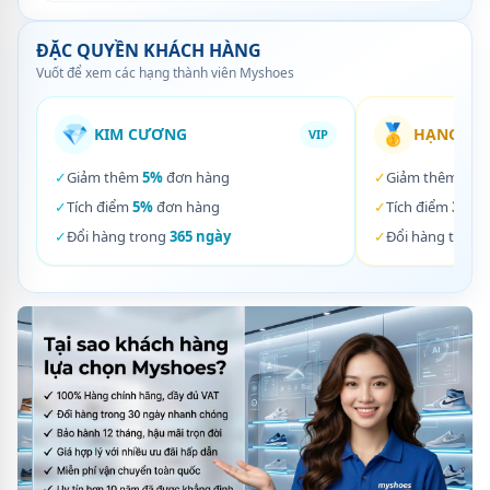
ĐẶC QUYỀN KHÁCH HÀNG
Vuốt để xem các hạng thành viên Myshoes
💎
🥇
KIM CƯƠNG
HẠNG VÀ
VIP
✓
Giảm thêm
5%
đơn hàng
✓
Giảm thêm
3%
✓
Tích điểm
5%
đơn hàng
✓
Tích điểm
3%
đơ
✓
Đổi hàng trong
365 ngày
✓
Đổi hàng trong