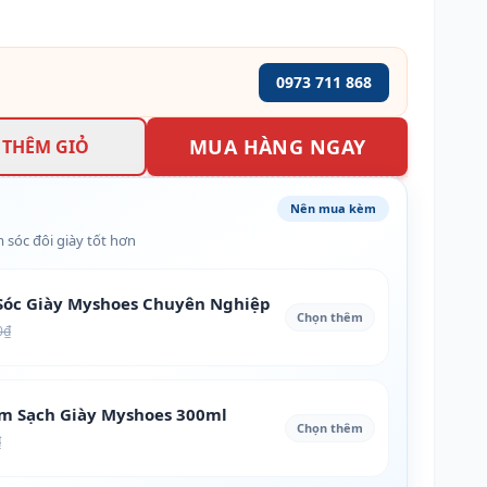
0973 711 868
MUA HÀNG NGAY
THÊM GIỎ
Nên mua kèm
 sóc đôi giày tốt hơn
óc Giày Myshoes Chuyên Nghiệp
Chọn thêm
0₫
àm Sạch Giày Myshoes 300ml
Chọn thêm
₫