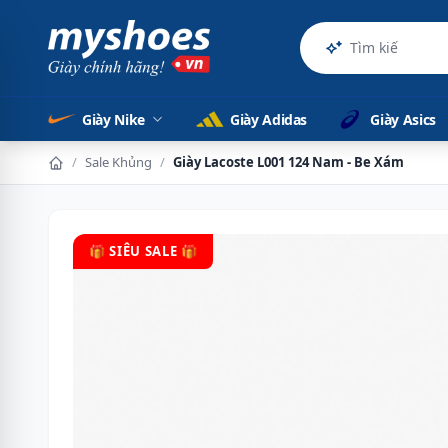
Sản ph
Giày Nike
Giày Adidas
Giày Asics
/
Sale Khủng
/
Giày Lacoste L001 124 Nam - Be Xám
🎁 SIÊU SALE 🎁