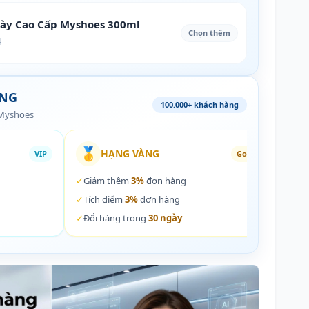
iày Cao Cấp Myshoes 300ml
Chọn thêm
₫
ÀNG
100.000+ khách hàng
 Myshoes
🥇
🏵️
HẠNG VÀNG
VIP
Gold
✓
Giảm thêm
3%
đơn hàng
✓
Giả
✓
Tích điểm
3%
đơn hàng
✓
Tích
✓
Đổi hàng trong
30 ngày
✓
Đổi 