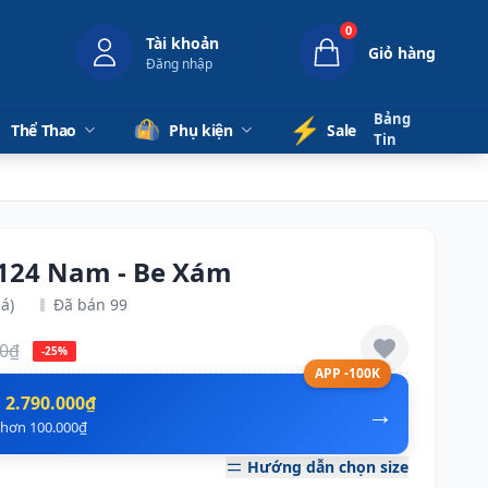
0
Tài khoản
Giỏ hàng
Đăng nhập
Bảng
⚡️
Thể Thao
Phụ kiện
Sale
Tin
 124 Nam - Be Xám
á)
Đã bán 99
00₫
-25%
APP -100K
n
2.790.000₫
→
ẻ hơn 100.000₫
Hướng dẫn chọn size