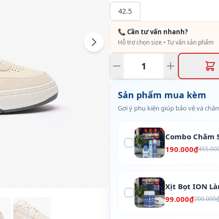
42.5
📞 Cần tư vấn nhanh?
Hỗ trợ chọn size • Tư vấn sản phẩm
Sản phẩm mua kèm
Gợi ý phụ kiện giúp bảo vệ và chăm
Combo Chăm S
190.000₫
455.00
Xịt Bọt ION L
99.000₫
200.000