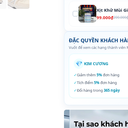
Xịt Khử Mùi G
99.000₫
200.000
ĐẶC QUYỀN KHÁCH H
Vuốt để xem các hạng thành viên
💎
KIM CƯƠNG
✓
Giảm thêm
5%
đơn hàng
✓
Tích điểm
5%
đơn hàng
✓
Đổi hàng trong
365 ngày