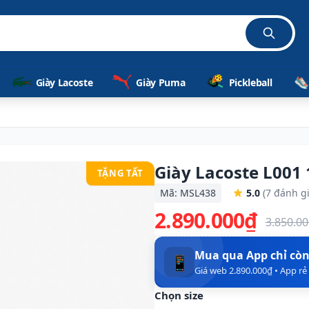
Giày Lacoste
Giày Puma
Pickleball
Giày Lacoste L001
TẶNG TẤT
Mã: MSL438
5.0
(7 đánh gi
2.890.000₫
3.850.0
Mua qua App chỉ cò
📱
Giá web 2.890.000₫ • App r
Chọn size