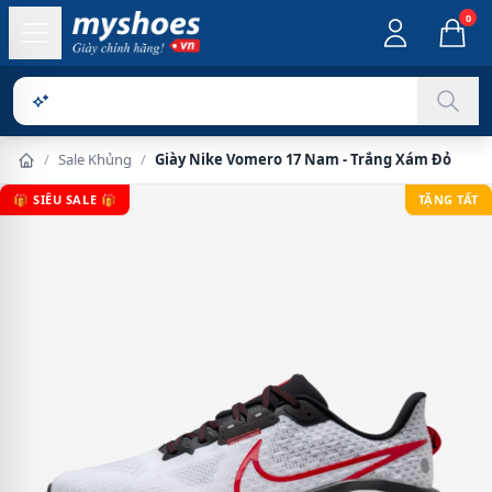
0
Sản phẩm ch
/
Sale Khủng
/
Giày Nike Vomero 17 Nam - Trắng Xám Đỏ
🎁 SIÊU SALE 🎁
TẶNG TẤT