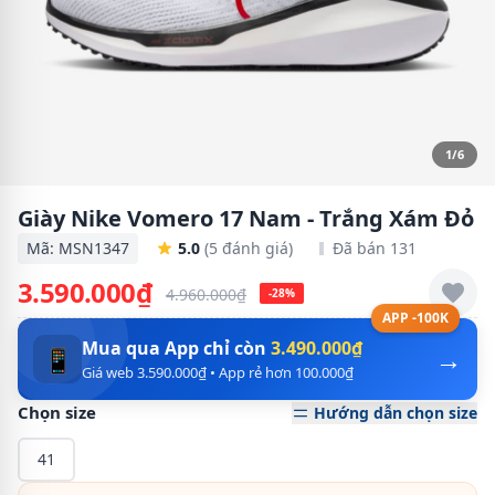
1/6
Giày Nike Vomero 17 Nam - Trắng Xám Đỏ
Mã: MSN1347
5.0
(5 đánh giá)
Đã bán 131
3.590.000₫
4.960.000₫
-28%
APP -100K
Mua qua App chỉ còn
3.490.000₫
→
📱
Giá web 3.590.000₫ • App rẻ hơn 100.000₫
Chọn size
Hướng dẫn chọn size
41