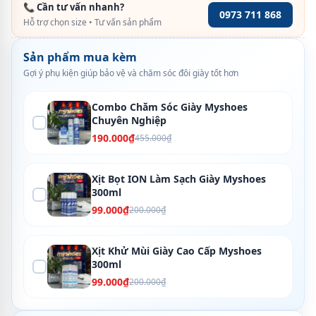
📞 Cần tư vấn nhanh?
0973 711 868
Hỗ trợ chọn size • Tư vấn sản phẩm
Sản phẩm mua kèm
Gợi ý phụ kiện giúp bảo vệ và chăm sóc đôi giày tốt hơn
Combo Chăm Sóc Giày Myshoes
Chuyên Nghiệp
190.000₫
455.000₫
Xịt Bọt ION Làm Sạch Giày Myshoes
300ml
99.000₫
200.000₫
Xịt Khử Mùi Giày Cao Cấp Myshoes
300ml
99.000₫
200.000₫