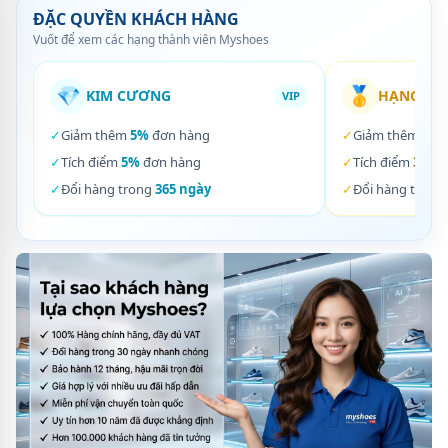
ĐẶC QUYỀN KHÁCH HÀNG
Vuốt để xem các hạng thành viên Myshoes
💎
🥇
KIM CƯƠNG
HẠNG VÀ
VIP
✓
Giảm thêm
5%
đơn hàng
✓
Giảm thêm
3%
✓
Tích điểm
5%
đơn hàng
✓
Tích điểm
3%
đơ
✓
Đổi hàng trong
365 ngày
✓
Đổi hàng trong