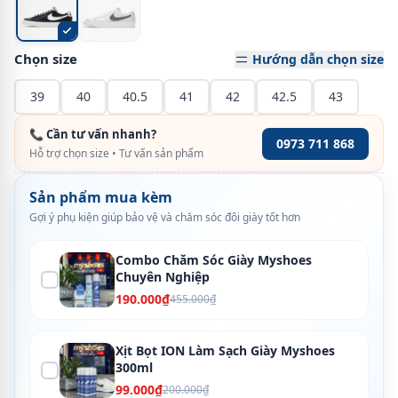
Chọn size
Hướng dẫn chọn size
39
40
40.5
41
42
42.5
43
📞 Cần tư vấn nhanh?
0973 711 868
Hỗ trợ chọn size • Tư vấn sản phẩm
Sản phẩm mua kèm
Gợi ý phụ kiện giúp bảo vệ và chăm sóc đôi giày tốt hơn
Combo Chăm Sóc Giày Myshoes
Chuyên Nghiệp
190.000₫
455.000₫
Xịt Bọt ION Làm Sạch Giày Myshoes
300ml
99.000₫
200.000₫