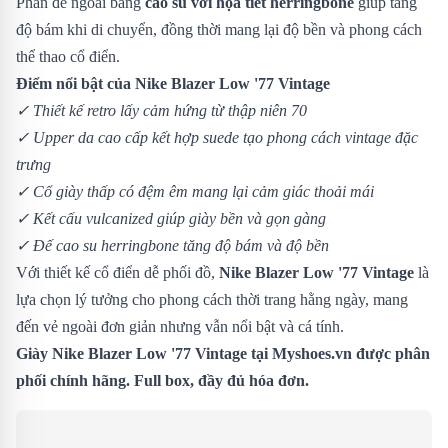
Phần đế ngoài bằng
cao su với họa tiết herringbone
giúp tăng
độ bám khi di chuyển, đồng thời mang lại độ bền và phong cách
thể thao cổ điển.
Điểm nổi bật của Nike Blazer Low '77 Vintage
✓ Thiết kế retro lấy cảm hứng từ thập niên 70
✓ Upper da cao cấp kết hợp suede tạo phong cách vintage đặc
trưng
✓ Cổ giày thấp có đệm êm mang lại cảm giác thoải mái
✓ Kết cấu vulcanized giúp giày bền và gọn gàng
✓ Đế cao su herringbone tăng độ bám và độ bền
Với thiết kế cổ điển dễ phối đồ,
Nike Blazer Low '77 Vintage
là
lựa chọn lý tưởng cho phong cách thời trang hằng ngày, mang
đến vẻ ngoài đơn giản nhưng vẫn nổi bật và cá tính.
Giày Nike Blazer Low '77 Vintage tại Myshoes.vn được phân
phối chính hãng. Full box, đầy đủ hóa đơn.