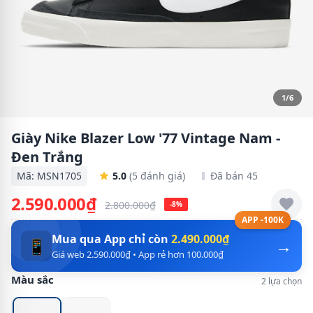
1/6
Giày Nike Blazer Low '77 Vintage Nam -
Đen Trắng
Mã: MSN1705
5.0
(5 đánh giá)
Đã bán 45
2.590.000₫
2.800.000₫
-8%
APP -100K
Mua qua App chỉ còn
2.490.000₫
→
📱
Giá web 2.590.000₫ • App rẻ hơn 100.000₫
Màu sắc
2 lựa chọn