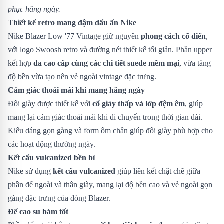
phục hằng ngày.
Thiết kế retro mang đậm dấu ấn Nike
Nike Blazer Low '77 Vintage giữ nguyên
phong cách cổ điển
,
với logo Swoosh retro và đường nét thiết kế tối giản. Phần upper
kết hợp
da cao cấp cùng các chi tiết suede mềm mại
, vừa tăng
độ bền vừa tạo nên vẻ ngoài vintage đặc trưng.
Cảm giác thoải mái khi mang hằng ngày
Đôi giày được thiết kế với
cổ giày thấp và lớp đệm êm
, giúp
mang lại cảm giác thoải mái khi di chuyển trong thời gian dài.
Kiểu dáng gọn gàng và form ôm chân giúp đôi giày phù hợp cho
các hoạt động thường ngày.
Kết cấu vulcanized bền bỉ
Nike sử dụng
kết cấu vulcanized
giúp liên kết chặt chẽ giữa
phần đế ngoài và thân giày, mang lại độ bền cao và vẻ ngoài gọn
gàng đặc trưng của dòng Blazer.
Đế cao su bám tốt