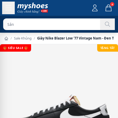
0
Sản phẩm chính
/
Sale Khủng
/
Giày Nike Blazer Low '77 Vintage Nam - Đen Tr
🎁 SIÊU SALE 🎁
TẶNG TẤT