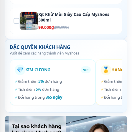
Xịt Khử Mùi Giày Cao Cấp Myshoes
300ml
99.000₫
200.000₫
ĐẶC QUYỀN KHÁCH HÀNG
Vuốt để xem các hạng thành viên Myshoes
💎
🥇
KIM CƯƠNG
HẠNG VÀ
VIP
✓
Giảm thêm
5%
đơn hàng
✓
Giảm thêm
3%
✓
Tích điểm
5%
đơn hàng
✓
Tích điểm
3%
đơ
✓
Đổi hàng trong
365 ngày
✓
Đổi hàng trong