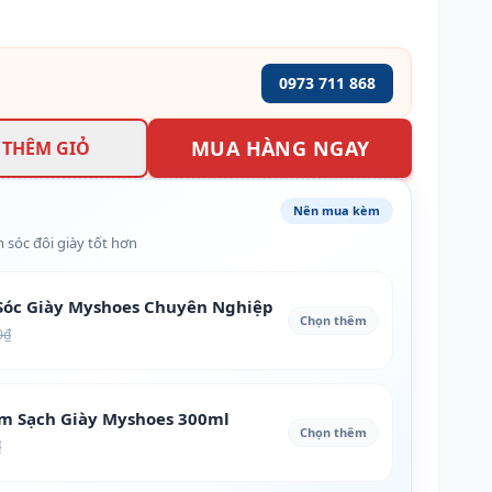
0973 711 868
MUA HÀNG NGAY
THÊM GIỎ
Nên mua kèm
 sóc đôi giày tốt hơn
óc Giày Myshoes Chuyên Nghiệp
Chọn thêm
0₫
àm Sạch Giày Myshoes 300ml
Chọn thêm
₫