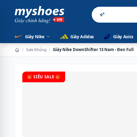
Sản phẩm chính h
Giày Nike
Giày Adidas
Giày Asics
/
Sale Khủng
/
Giày Nike DownShifter 13 Nam - Đen Full
🎁 SIÊU SALE 🎁