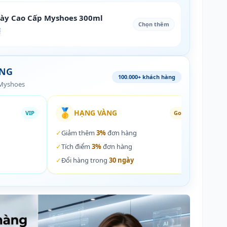
iày Cao Cấp Myshoes 300ml
Chọn thêm
₫
ÀNG
100.000+ khách hàng
 Myshoes
🥇
🏵️
HẠNG VÀNG
VIP
Gold
✓
Giảm thêm
3%
đơn hàng
✓
Giả
✓
Tích điểm
3%
đơn hàng
✓
Tích
✓
Đổi hàng trong
30 ngày
✓
Đổi 