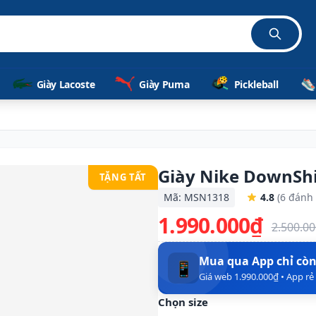
Giày Lacoste
Giày Puma
Pickleball
Giày Nike DownShi
TẶNG TẤT
Mã: MSN1318
4.8
(6 đánh 
1.990.000₫
2.500.0
Mua qua App chỉ cò
📱
Giá web 1.990.000₫ • App r
Chọn size