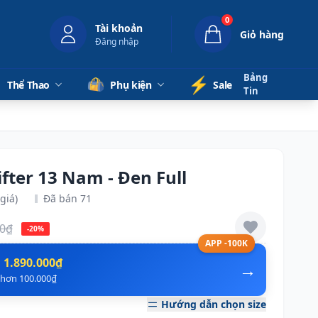
0
Tài khoản
Giỏ hàng
Đăng nhập
Bảng
⚡️
Thể Thao
Phụ kiện
Sale
Tin
fter 13 Nam - Đen Full
giá)
Đã bán 71
00₫
-20%
APP -100K
n
1.890.000₫
→
ẻ hơn 100.000₫
Hướng dẫn chọn size