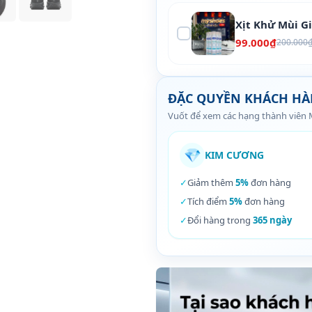
Xịt Khử Mùi G
99.000₫
200.000
ĐẶC QUYỀN KHÁCH H
Vuốt để xem các hạng thành viên
💎
KIM CƯƠNG
✓
Giảm thêm
5%
đơn hàng
✓
Tích điểm
5%
đơn hàng
✓
Đổi hàng trong
365 ngày