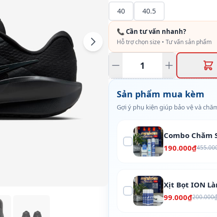
40
40.5
📞 Cần tư vấn nhanh?
Hỗ trợ chọn size • Tư vấn sản phẩm
Sản phẩm mua kèm
Gợi ý phụ kiện giúp bảo vệ và chăm
Combo Chăm S
190.000₫
455.00
Xịt Bọt ION L
99.000₫
200.000