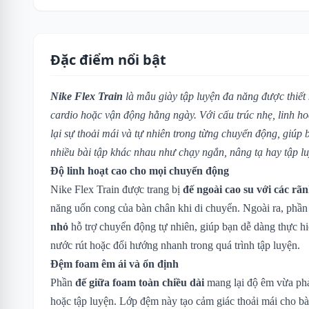
Đặc điểm nổi bật
Nike Flex Train
là mẫu giày tập luyện đa năng được thiết
cardio hoặc vận động hằng ngày. Với cấu trúc nhẹ, linh ho
lại sự thoải mái và tự nhiên trong từng chuyển động, giúp
nhiều bài tập khác nhau như chạy ngắn, nâng tạ hay tập l
Độ linh hoạt cao cho mọi chuyển động
Nike Flex Train được trang bị
đế ngoài cao su với các rãn
năng uốn cong của bàn chân khi di chuyển. Ngoài ra, phần
nhỏ
hỗ trợ chuyển động tự nhiên, giúp bạn dễ dàng thực hi
nước rút hoặc đổi hướng nhanh trong quá trình tập luyện.
Đệm foam êm ái và ổn định
Phần
đế giữa foam toàn chiều dài
mang lại độ êm vừa phải
hoặc tập luyện. Lớp đệm này tạo cảm giác thoải mái cho 