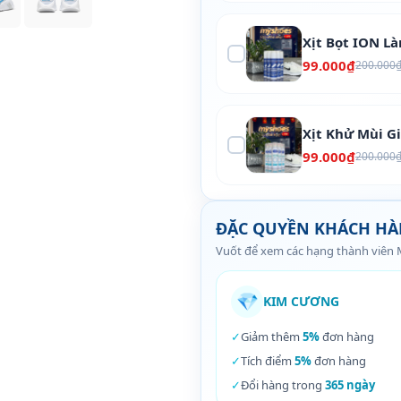
Xịt Bọt ION L
99.000₫
200.000
Xịt Khử Mùi G
99.000₫
200.000
ĐẶC QUYỀN KHÁCH H
Vuốt để xem các hạng thành viên
💎
KIM CƯƠNG
✓
Giảm thêm
5%
đơn hàng
✓
Tích điểm
5%
đơn hàng
✓
Đổi hàng trong
365 ngày