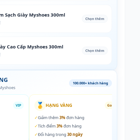
àm Sạch Giày Myshoes 300ml
Chọn thêm
₫
iày Cao Cấp Myshoes 300ml
Chọn thêm
₫
ÀNG
100.000+ khách hàng
 Myshoes
🥇
🏵️
HẠNG VÀNG
VIP
Gold
✓
Giảm thêm
3%
đơn hàng
✓
Giả
✓
Tích điểm
3%
đơn hàng
✓
Tích
✓
Đổi hàng trong
30 ngày
✓
Đổi 