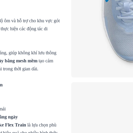
độ ôm và hỗ trợ cho khu vực gót
thực hiện các động tác di
áng, giúp không khí lưu thông
iày bằng mesh mềm
tạo cảm
 trong thời gian dài.
ên
mái
hằng ngày
ke Flex Train
là lựa chọn phù
rợ hiệu quả cho nhiều hình thức