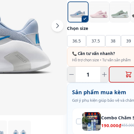
Chọn size
36.5
37.5
38
39
📞 Cần tư vấn nhanh?
Hỗ trợ chọn size • Tư vấn sản phẩm
Sản phẩm mua kèm
Gợi ý phụ kiện giúp bảo vệ và chăm
Combo Chăm S
190.000₫
455.00