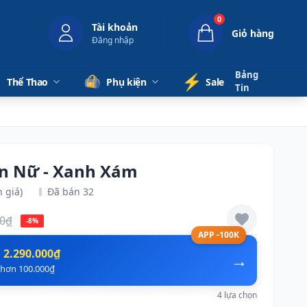
0
Tài khoản
Giỏ hàng
Đăng nhập
Bảng
⚡️
Thể Thao
Phụ kiện
Sale
Tin
ain Nữ - Xanh Xám
 giá)
Đã bán 32
00₫
-8%
APP -100K
n
2.290.000₫
→
ẻ hơn 100.000₫
4 lựa chọn