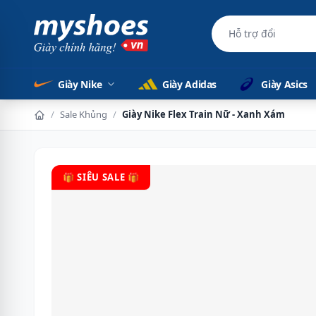
Hỗ trợ đổi hàng d
Giày Nike
Giày Adidas
Giày Asics
/
Sale Khủng
/
Giày Nike Flex Train Nữ - Xanh Xám
🎁 SIÊU SALE 🎁