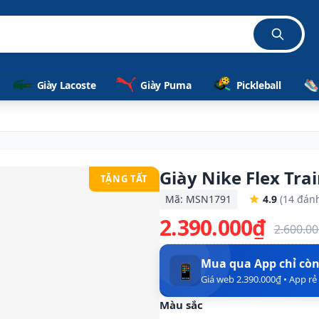
ễ dàng
Giày Lacoste
Giày Puma
Pickleball
Giày Nike Flex Tr
TẶNG TẤT
Mã: MSN1791
4.9
(14 đánh
2.390.000₫
2.600.0
Mua qua App chỉ cò
📱
Giá web 2.390.000₫ • App r
Màu sắc