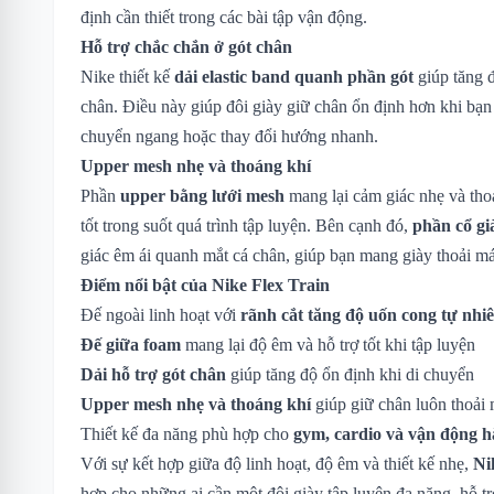
định cần thiết trong các bài tập vận động.
Hỗ trợ chắc chắn ở gót chân
Nike thiết kế
dải elastic band quanh phần gót
giúp tăng 
chân. Điều này giúp đôi giày giữ chân ổn định hơn khi bạn 
chuyển ngang hoặc thay đổi hướng nhanh.
Upper mesh nhẹ và thoáng khí
Phần
upper bằng lưới mesh
mang lại cảm giác nhẹ và tho
tốt trong suốt quá trình tập luyện. Bên cạnh đó,
phần cổ g
giác êm ái quanh mắt cá chân, giúp bạn mang giày thoải mái
Điểm nổi bật của Nike Flex Train
Đế ngoài linh hoạt với
rãnh cắt tăng độ uốn cong tự nhi
Đế giữa foam
mang lại độ êm và hỗ trợ tốt khi tập luyện
Dải hỗ trợ gót chân
giúp tăng độ ổn định khi di chuyển
Upper mesh nhẹ và thoáng khí
giúp giữ chân luôn thoải 
Thiết kế đa năng phù hợp cho
gym, cardio và vận động 
Với sự kết hợp giữa độ linh hoạt, độ êm và thiết kế nhẹ,
Ni
hợp cho những ai cần một đôi giày tập luyện đa năng, hỗ t