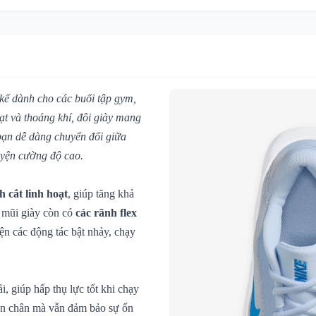
 kế dành cho các buổi tập gym,
ạt và thoáng khí, đôi giày mang
 bạn dễ dàng chuyển đổi giữa
uyện cường độ cao.
h cắt linh hoạt
, giúp tăng khả
 mũi giày còn có
các rãnh flex
ện các động tác bật nhảy, chạy
, giúp hấp thụ lực tốt khi chạy
bàn chân mà vẫn đảm bảo sự ổn