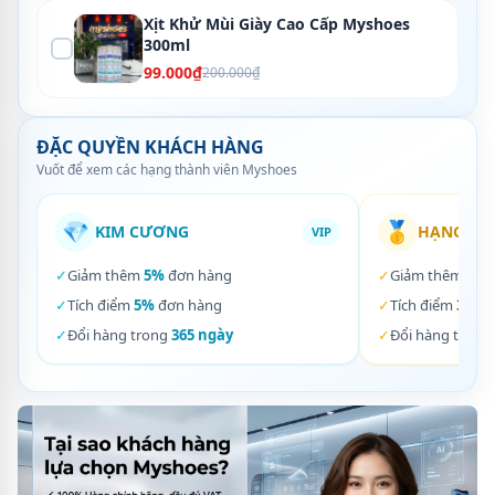
Xịt Khử Mùi Giày Cao Cấp Myshoes
300ml
99.000₫
200.000₫
ĐẶC QUYỀN KHÁCH HÀNG
Vuốt để xem các hạng thành viên Myshoes
💎
🥇
KIM CƯƠNG
HẠNG VÀ
VIP
✓
Giảm thêm
5%
đơn hàng
✓
Giảm thêm
3%
✓
Tích điểm
5%
đơn hàng
✓
Tích điểm
3%
đơ
✓
Đổi hàng trong
365 ngày
✓
Đổi hàng trong