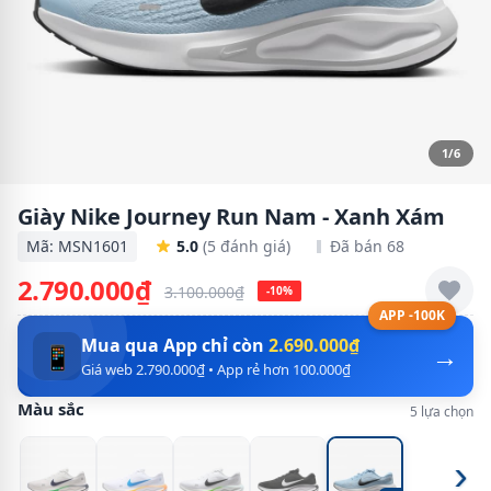
1/6
Giày Nike Journey Run Nam - Xanh Xám
Mã: MSN1601
5.0
(5 đánh giá)
Đã bán 68
2.790.000₫
3.100.000₫
-10%
APP -100K
Mua qua App chỉ còn
2.690.000₫
→
📱
Giá web 2.790.000₫ • App rẻ hơn 100.000₫
Màu sắc
5 lựa chọn
›