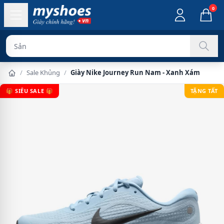
0
Sản phẩm chính
/
Sale Khủng
/
Giày Nike Journey Run Nam - Xanh Xám
🎁 SIÊU SALE 🎁
TẶNG TẤT