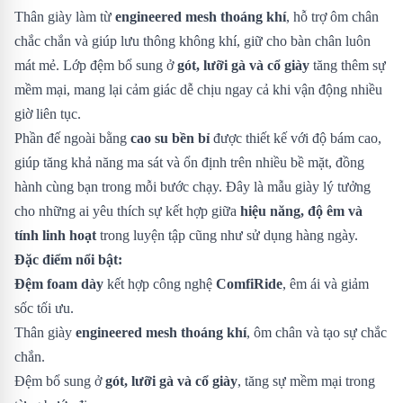
Thân giày làm từ
engineered mesh thoáng khí
, hỗ trợ ôm chân
chắc chắn và giúp lưu thông không khí, giữ cho bàn chân luôn
mát mẻ. Lớp đệm bổ sung ở
gót, lưỡi gà và cổ giày
tăng thêm sự
mềm mại, mang lại cảm giác dễ chịu ngay cả khi vận động nhiều
giờ liên tục.
Phần đế ngoài bằng
cao su bền bỉ
được thiết kế với độ bám cao,
giúp tăng khả năng ma sát và ổn định trên nhiều bề mặt, đồng
hành cùng bạn trong mỗi bước chạy. Đây là mẫu giày lý tưởng
cho những ai yêu thích sự kết hợp giữa
hiệu năng, độ êm và
tính linh hoạt
trong luyện tập cũng như sử dụng hàng ngày.
Đặc điểm nổi bật:
Đệm foam dày
kết hợp công nghệ
ComfiRide
, êm ái và giảm
sốc tối ưu.
Thân giày
engineered mesh thoáng khí
, ôm chân và tạo sự chắc
chắn.
Đệm bổ sung ở
gót, lưỡi gà và cổ giày
, tăng sự mềm mại trong