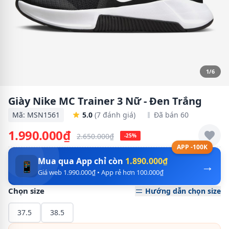
1/6
Giày Nike MC Trainer 3 Nữ - Đen Trắng
Mã: MSN1561
5.0
(7 đánh giá)
Đã bán 60
1.990.000₫
2.650.000₫
-25%
APP -100K
Mua qua App chỉ còn
1.890.000₫
→
📱
Giá web 1.990.000₫ • App rẻ hơn 100.000₫
Chọn size
Hướng dẫn chọn size
37.5
38.5