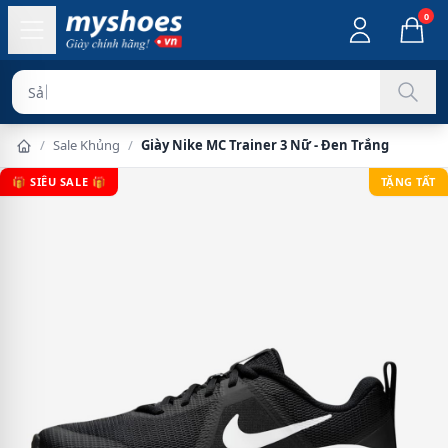
0
Sản phẩm chí
/
Sale Khủng
/
Giày Nike MC Trainer 3 Nữ - Đen Trắng
🎁 SIÊU SALE 🎁
TẶNG TẤT