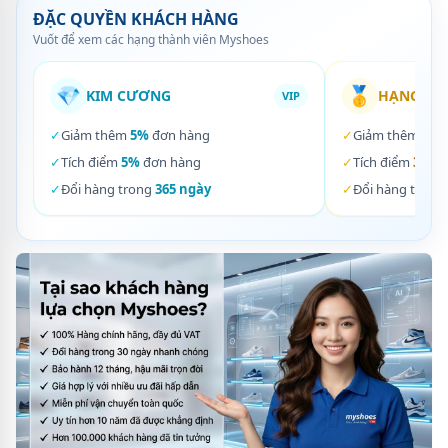
ĐẶC QUYỀN KHÁCH HÀNG
Vuốt để xem các hạng thành viên Myshoes
💎
🥇
KIM CƯƠNG
HẠNG VÀ
VIP
✓
Giảm thêm
5%
đơn hàng
✓
Giảm thêm
3%
✓
Tích điểm
5%
đơn hàng
✓
Tích điểm
3%
đơ
✓
Đổi hàng trong
365 ngày
✓
Đổi hàng trong