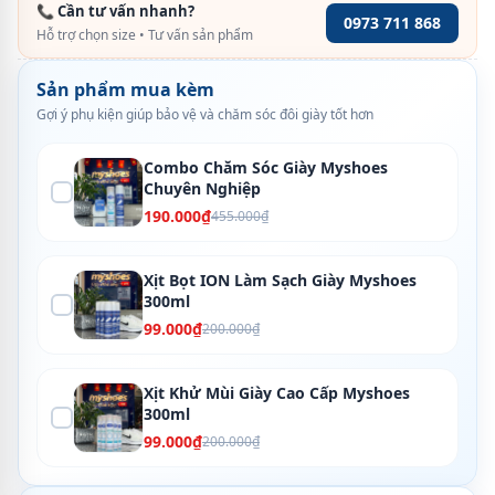
📞 Cần tư vấn nhanh?
0973 711 868
Hỗ trợ chọn size • Tư vấn sản phẩm
Sản phẩm mua kèm
Gợi ý phụ kiện giúp bảo vệ và chăm sóc đôi giày tốt hơn
Combo Chăm Sóc Giày Myshoes
Chuyên Nghiệp
190.000₫
455.000₫
Xịt Bọt ION Làm Sạch Giày Myshoes
300ml
99.000₫
200.000₫
Xịt Khử Mùi Giày Cao Cấp Myshoes
300ml
99.000₫
200.000₫