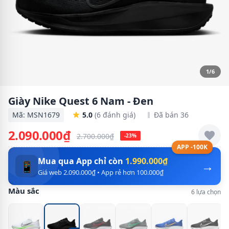
1/6
Giày Nike Quest 6 Nam - Đen
Mã: MSN1679
5.0
(6 đánh giá)
Đã bán 36
2.090.000₫
2.700.000₫
-23%
APP -100K
Mua qua App chỉ còn
1.990.000₫
→
📱
Giá web 2.090.000₫ • App rẻ hơn 100.000₫
Màu sắc
6 lựa chọn