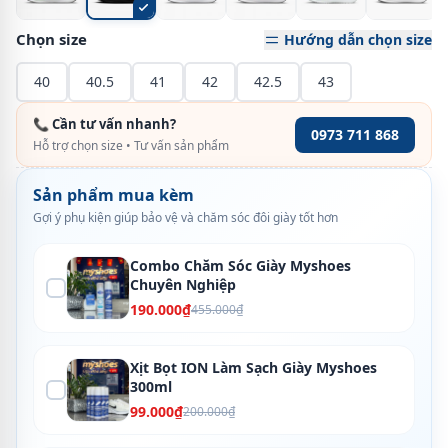
Chọn size
Hướng dẫn chọn size
40
40.5
41
42
42.5
43
📞 Cần tư vấn nhanh?
0973 711 868
Hỗ trợ chọn size • Tư vấn sản phẩm
Sản phẩm mua kèm
Gợi ý phụ kiện giúp bảo vệ và chăm sóc đôi giày tốt hơn
Combo Chăm Sóc Giày Myshoes
Chuyên Nghiệp
190.000₫
455.000₫
Xịt Bọt ION Làm Sạch Giày Myshoes
300ml
99.000₫
200.000₫