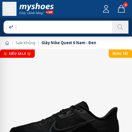
0
Sản phẩm
/
Sale Khủng
/
Giày Nike Quest 6 Nam - Đen
🎁 SIÊU SALE 🎁
TẶNG TẤT