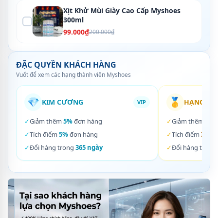
Xịt Khử Mùi Giày Cao Cấp Myshoes
300ml
99.000₫
200.000₫
ĐẶC QUYỀN KHÁCH HÀNG
Vuốt để xem các hạng thành viên Myshoes
💎
🥇
KIM CƯƠNG
HẠNG VÀ
VIP
✓
Giảm thêm
5%
đơn hàng
✓
Giảm thêm
3%
✓
Tích điểm
5%
đơn hàng
✓
Tích điểm
3%
đơ
✓
Đổi hàng trong
365 ngày
✓
Đổi hàng trong