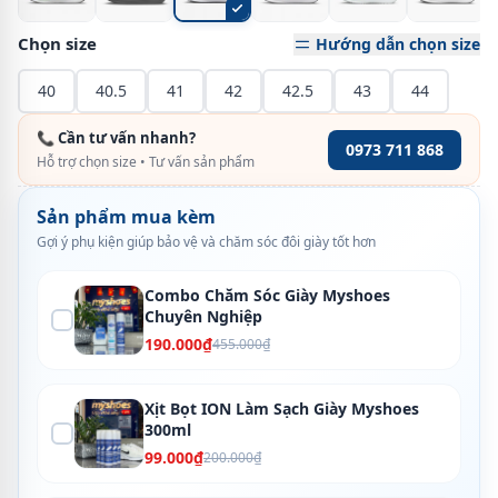
Chọn size
Hướng dẫn chọn size
40
40.5
41
42
42.5
43
44
📞 Cần tư vấn nhanh?
0973 711 868
Hỗ trợ chọn size • Tư vấn sản phẩm
Sản phẩm mua kèm
Gợi ý phụ kiện giúp bảo vệ và chăm sóc đôi giày tốt hơn
Combo Chăm Sóc Giày Myshoes
Chuyên Nghiệp
190.000₫
455.000₫
Xịt Bọt ION Làm Sạch Giày Myshoes
300ml
99.000₫
200.000₫