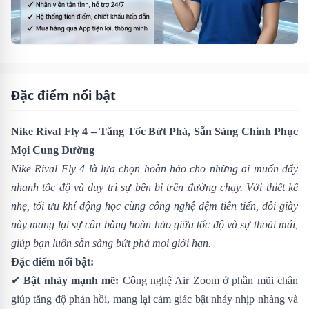
Đặc điểm nổi bật
Nike Rival Fly 4 – Tăng Tốc Bứt Phá, Sẵn Sàng Chinh Phục
Mọi Cung Đường
Nike Rival Fly 4 là lựa chọn hoàn hảo cho những ai muốn đẩy
nhanh tốc độ và duy trì sự bền bỉ trên đường chạy. Với thiết kế
nhẹ, tối ưu khí động học cùng công nghệ đệm tiên tiến, đôi giày
này mang lại sự cân bằng hoàn hảo giữa tốc độ và sự thoải mái,
giúp bạn luôn sẵn sàng bứt phá mọi giới hạn.
Đặc điểm nổi bật:
✔
Bật nhảy mạnh mẽ:
Công nghệ Air Zoom ở phần mũi chân
giúp tăng độ phản hồi, mang lại cảm giác bật nhảy nhịp nhàng và