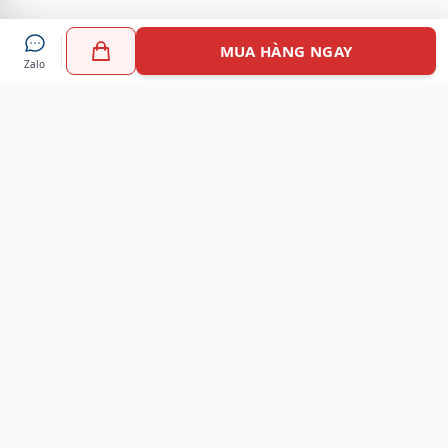
MUA HÀNG NGAY
Zalo
Myshoes là nền tảng mua sắm giày chính hãng hàng đầu
Việt Nam với hơn 100.000 khách hàng đã tin tưởng và lựa
chọn. Cùng với công nghệ hiện đại chúng tôi cam kết