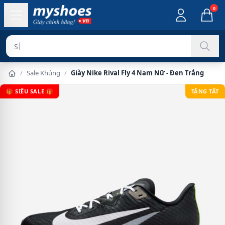
0
Sản phẩm ch
/
Sale Khủng
/
Giày Nike Rival Fly 4 Nam Nữ - Đen Trắng
🎁 SIÊU SALE 🎁
TẶNG TẤT