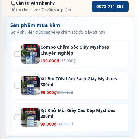
📞 Cần tư vấn nhanh?
0973 711 868
Hỗ trợ chọn size • Tư vấn sản phẩm
Sản phẩm mua kèm
Gợi ý phụ kiện giúp bảo vệ và chăm sóc đôi giày tốt hơn
Combo Chăm Sóc Giày Myshoes
Chuyên Nghiệp
190.000₫
455.000₫
Xịt Bọt ION Làm Sạch Giày Myshoes
300ml
99.000₫
200.000₫
Xịt Khử Mùi Giày Cao Cấp Myshoes
300ml
99.000₫
200.000₫