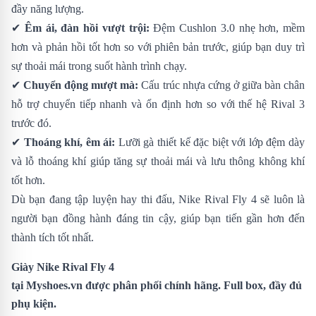
đầy năng lượng.
✔
Êm ái, đàn hồi vượt trội:
Đệm Cushlon 3.0 nhẹ hơn, mềm
hơn và phản hồi tốt hơn so với phiên bản trước, giúp bạn duy trì
sự thoải mái trong suốt hành trình chạy.
✔
Chuyển động mượt mà:
Cấu trúc nhựa cứng ở giữa bàn chân
hỗ trợ chuyển tiếp nhanh và ổn định hơn so với thế hệ Rival 3
trước đó.
✔
Thoáng khí, êm ái:
Lưỡi gà thiết kế đặc biệt với lớp đệm dày
và lỗ thoáng khí giúp tăng sự thoải mái và lưu thông không khí
tốt hơn.
Dù bạn đang tập luyện hay thi đấu, Nike Rival Fly 4 sẽ luôn là
người bạn đồng hành đáng tin cậy, giúp bạn tiến gần hơn đến
thành tích tốt nhất.
Giày Nike Rival Fly 4
tại
Myshoes.vn
được phân phối chính hãng. Full box, đầy đủ
phụ kiện.