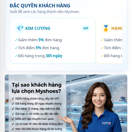
ĐẶC QUYỀN KHÁCH HÀNG
Vuốt để xem các hạng thành viên Myshoes
💎
🥇
KIM CƯƠNG
HẠNG VÀ
VIP
✓
Giảm thêm
5%
đơn hàng
✓
Giảm thêm
3%
✓
Tích điểm
5%
đơn hàng
✓
Tích điểm
3%
đơ
✓
Đổi hàng trong
365 ngày
✓
Đổi hàng trong