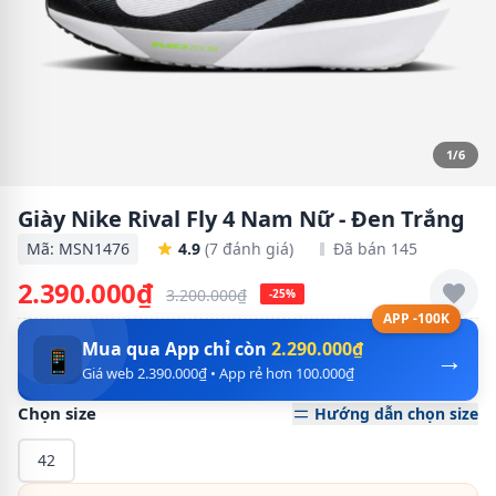
1/6
Giày Nike Rival Fly 4 Nam Nữ - Đen Trắng
Mã: MSN1476
4.9
(7 đánh giá)
Đã bán 145
2.390.000₫
3.200.000₫
-25%
APP -100K
Mua qua App chỉ còn
2.290.000₫
→
📱
Giá web 2.390.000₫ • App rẻ hơn 100.000₫
Chọn size
Hướng dẫn chọn size
42