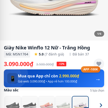
1/6
Giày Nike Winflo 12 Nữ - Trắng Hồng
Mã: MSN1764
5.0
(7 đánh giá)
Đã bán 37
3.090.000₫
3.500.000₫
-12%
APP -100K
Mua qua App chỉ còn
2.990.000₫
→
📱
Giá web 3.090.000₫ • App rẻ hơn 100.000₫
Màu sắc
5 lựa chọn
›