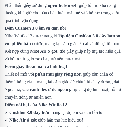
Phần thân giày sử dụng
open-hole mesh
giúp tối ưu khả năng
thoáng khí, giữ cho bàn chân luôn mát mẻ và khô ráo trong suốt
quá trình vận động.
Đệm Cushlon 3.0 êm và đàn hồi
Nike Winflo 12 được trang bị
lớp đệm Cushlon 3.0 dày hơn so
với phiên bản trước
, mang lại cảm giác êm ái và độ bật tốt hơn.
Kết hợp cùng
Nike Air ở gót
, đôi giày giúp hấp thụ lực hiệu quả
và hỗ trợ từng bước chạy trở nên mượt mà.
Form giày thoải mái và linh hoạt
Thiết kế mới với
phần mũi giày rộng hơn
giúp bàn chân có
thêm không gian, mang lại cảm giác dễ chịu khi chạy đường dài.
Ngoài ra,
các rãnh flex ở đế ngoài
giúp tăng độ linh hoạt, hỗ trợ
chuyển động tự nhiên hơn.
Điểm nổi bật của Nike Winflo 12
✓
Cushlon 3.0 dày hơn
mang lại độ êm và đàn hồi tốt
✓
Nike Air ở gót
giúp hấp thụ lực hiệu quả