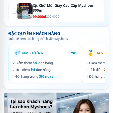
Xịt Khử Mùi Giày Cao Cấp Myshoes
300ml
99.000₫
200.000₫
ĐẶC QUYỀN KHÁCH HÀNG
Vuốt để xem các hạng thành viên Myshoes
💎
🥇
KIM CƯƠNG
HẠNG VÀ
VIP
✓
Giảm thêm
5%
đơn hàng
✓
Giảm thêm
3%
✓
Tích điểm
5%
đơn hàng
✓
Tích điểm
3%
đơ
✓
Đổi hàng trong
365 ngày
✓
Đổi hàng trong