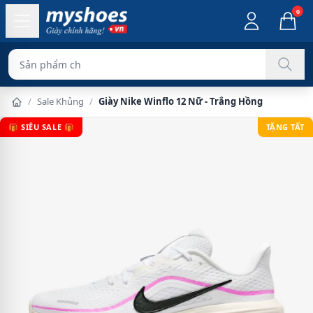
0
Sản phẩm chính hãng 10
/
Sale Khủng
/
Giày Nike Winflo 12 Nữ - Trắng Hồng
🎁 SIÊU SALE 🎁
TẶNG TẤT