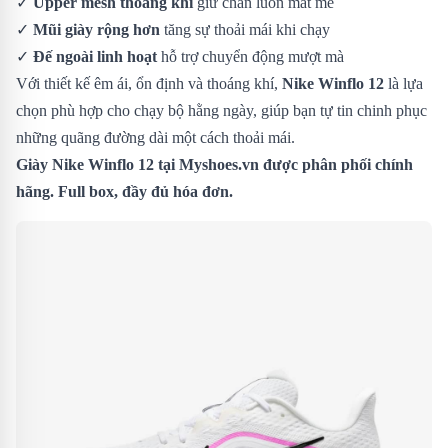
✓
Upper mesh thoáng khí
giữ chân luôn mát mẻ
✓
Mũi giày rộng hơn
tăng sự thoải mái khi chạy
✓
Đế ngoài linh hoạt
hỗ trợ chuyển động mượt mà
Với thiết kế êm ái, ổn định và thoáng khí,
Nike Winflo 12
là lựa
chọn phù hợp cho chạy bộ hằng ngày, giúp bạn tự tin chinh phục
những quãng đường dài một cách thoải mái.
Giày Nike Winflo 12 tại Myshoes.vn được phân phối chính
hãng. Full box, đầy đủ hóa đơn.