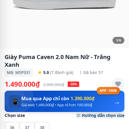
1/6
Giày Puma Caven 2.0 Nam Nữ - Trắng
Xanh
Mã: MSP331
5.0
(7 đánh giá)
Đã bán 57
1.490.000₫
2.000.000₫
-26%
APP -100K
Mua qua App chỉ còn
1.390.000₫
→
📱
Giá web 1.490.000₫ • App rẻ hơn 100.000₫
Chọn size
Hướng dẫn chọn size
36
37
38