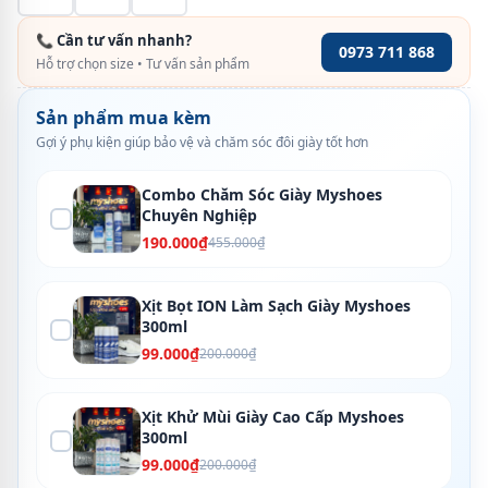
📞 Cần tư vấn nhanh?
0973 711 868
Hỗ trợ chọn size • Tư vấn sản phẩm
Sản phẩm mua kèm
Gợi ý phụ kiện giúp bảo vệ và chăm sóc đôi giày tốt hơn
Combo Chăm Sóc Giày Myshoes
Chuyên Nghiệp
190.000₫
455.000₫
Xịt Bọt ION Làm Sạch Giày Myshoes
300ml
99.000₫
200.000₫
Xịt Khử Mùi Giày Cao Cấp Myshoes
300ml
99.000₫
200.000₫