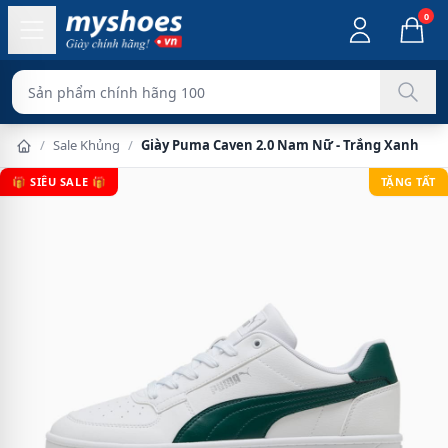
0
Sản phẩm chính hãng 100%
/
Sale Khủng
/
Giày Puma Caven 2.0 Nam Nữ - Trắng Xanh
🎁 SIÊU SALE 🎁
TẶNG TẤT