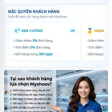
ĐẶC QUYỀN KHÁCH HÀNG
Vuốt để xem các hạng thành viên Myshoes
💎
🥇
KIM CƯƠNG
HẠNG VÀ
VIP
✓
Giảm thêm
5%
đơn hàng
✓
Giảm thêm
3%
✓
Tích điểm
5%
đơn hàng
✓
Tích điểm
3%
đơ
✓
Đổi hàng trong
365 ngày
✓
Đổi hàng trong