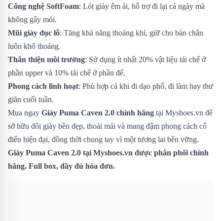
Công nghệ SoftFoam
: Lót giày êm ái, hỗ trợ đi lại cả ngày mà
không gây mỏi.
Mũi giày đục lỗ
: Tăng khả năng thoáng khí, giữ cho bàn chân
luôn khô thoáng.
Thân thiện môi trường
: Sử dụng ít nhất 20% vật liệu tái chế ở
phần upper và 10% tái chế ở phần đế.
Phong cách linh hoạt
: Phù hợp cả khi đi dạo phố, đi làm hay thư
giãn cuối tuần.
Mua ngay
Giày Puma Caven 2.0 chính hãng
tại Myshoes.vn để
sở hữu đôi giày bền đẹp, thoải mái và mang đậm phong cách cổ
điển hiện đại, đồng thời chung tay vì một tương lai bền vững.
Giày Puma Caven 2.0 tại Myshoes.vn được phân phối chính
hãng. Full box, đầy đủ hóa đơn.