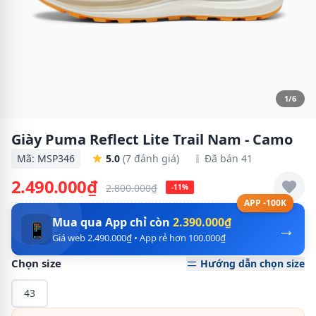
1/6
Giày Puma Reflect Lite Trail Nam - Camo
Mã: MSP346
5.0
(7 đánh giá)
Đã bán 41
2.490.000₫
2.800.000₫
-11%
APP -100K
Mua qua App chỉ còn
2.390.000₫
→
📱
Giá web 2.490.000₫ • App rẻ hơn 100.000₫
Chọn size
Hướng dẫn chọn size
43