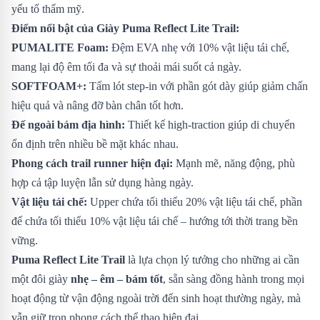
yếu tố thẩm mỹ.
Điểm nổi bật của Giày Puma Reflect Lite Trail:
PUMALITE Foam:
Đệm EVA nhẹ với 10% vật liệu tái chế,
mang lại độ êm tối đa và sự thoải mái suốt cả ngày.
SOFTFOAM+:
Tấm lót step-in với phần gót dày giúp giảm chấn
hiệu quả và nâng đỡ bàn chân tốt hơn.
Đế ngoài bám địa hình:
Thiết kế high-traction giúp di chuyển
ổn định trên nhiều bề mặt khác nhau.
Phong cách trail runner hiện đại:
Mạnh mẽ, năng động, phù
hợp cả tập luyện lẫn sử dụng hàng ngày.
Vật liệu tái chế:
Upper chứa tối thiểu 20% vật liệu tái chế, phần
đế chứa tối thiểu 10% vật liệu tái chế – hướng tới thời trang bền
vững.
Puma Reflect Lite Trail
là lựa chọn lý tưởng cho những ai cần
một đôi giày
nhẹ – êm – bám tốt
, sẵn sàng đồng hành trong mọi
hoạt động từ vận động ngoài trời đến sinh hoạt thường ngày, mà
vẫn giữ trọn phong cách thể thao hiện đại.