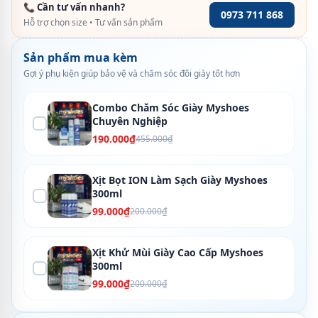
📞 Cần tư vấn nhanh?
0973 711 868
Hỗ trợ chọn size • Tư vấn sản phẩm
Sản phẩm mua kèm
Gợi ý phụ kiện giúp bảo vệ và chăm sóc đôi giày tốt hơn
Combo Chăm Sóc Giày Myshoes
Chuyên Nghiệp
190.000₫
455.000₫
Xịt Bọt ION Làm Sạch Giày Myshoes
300ml
99.000₫
200.000₫
Xịt Khử Mùi Giày Cao Cấp Myshoes
300ml
99.000₫
200.000₫