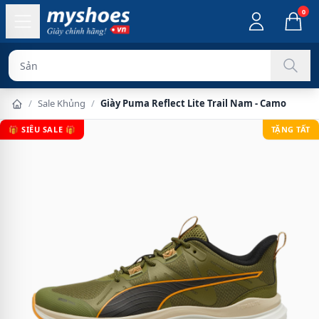
0
Sản phẩm chính
/
Sale Khủng
/
Giày Puma Reflect Lite Trail Nam - Camo
🎁 SIÊU SALE 🎁
TẶNG TẤT