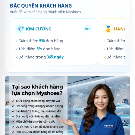
ĐẶC QUYỀN KHÁCH HÀNG
Vuốt để xem các hạng thành viên Myshoes
💎
🥇
KIM CƯƠNG
HẠNG VÀ
VIP
✓
Giảm thêm
5%
đơn hàng
✓
Giảm thêm
3%
✓
Tích điểm
5%
đơn hàng
✓
Tích điểm
3%
đơ
✓
Đổi hàng trong
365 ngày
✓
Đổi hàng trong