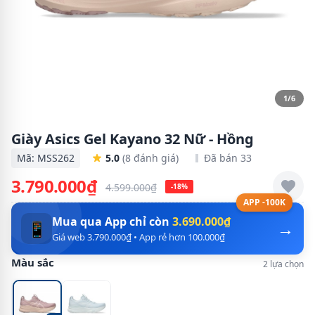
1/6
Giày Asics Gel Kayano 32 Nữ - Hồng
Mã: MSS262
5.0
(8 đánh giá)
Đã bán 33
3.790.000₫
4.599.000₫
-18%
APP -100K
Mua qua App chỉ còn
3.690.000₫
→
📱
Giá web 3.790.000₫ • App rẻ hơn 100.000₫
Màu sắc
2 lựa chọn