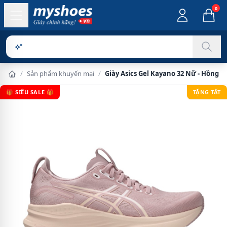
0
Sản phẩm c
/
Sản phẩm khuyến mại
/
Giày Asics Gel Kayano 32 Nữ - Hồng
🎁 SIÊU SALE 🎁
TẶNG TẤT