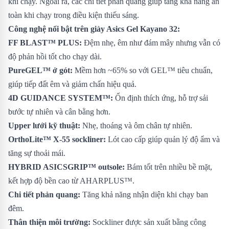
khi chạy. Ngoài ra, các chi tiết phản quang giúp tăng khả năng an
toàn khi chạy trong điều kiện thiếu sáng.
Công nghệ nổi bật trên giày Asics Gel Kayano 32:
FF BLAST™ PLUS:
Đệm nhẹ, êm như đám mây nhưng vẫn có
độ phản hồi tốt cho chạy dài.
PureGEL™ ở gót:
Mềm hơn ~65% so với GEL™ tiêu chuẩn,
giúp tiếp đất êm và giảm chấn hiệu quả.
4D GUIDANCE SYSTEM™:
Ổn định thích ứng, hỗ trợ sải
bước tự nhiên và cân bằng hơn.
Upper lưới kỹ thuật:
Nhẹ, thoáng và ôm chân tự nhiên.
OrthoLite™ X-55 sockliner:
Lót cao cấp giúp quản lý độ ẩm và
tăng sự thoải mái.
HYBRID ASICSGRIP™ outsole:
Bám tốt trên nhiều bề mặt,
kết hợp độ bền cao từ AHARPLUS™.
Chi tiết phản quang:
Tăng khả năng nhận diện khi chạy ban
đêm.
Thân thiện môi trường:
Sockliner được sản xuất bằng công