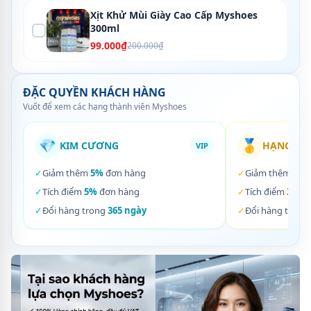
Xịt Khử Mùi Giày Cao Cấp Myshoes
300ml
99.000₫
200.000₫
ĐẶC QUYỀN KHÁCH HÀNG
Vuốt để xem các hạng thành viên Myshoes
💎
🥇
KIM CƯƠNG
HẠNG VÀ
VIP
✓
Giảm thêm
5%
đơn hàng
✓
Giảm thêm
3%
✓
Tích điểm
5%
đơn hàng
✓
Tích điểm
3%
đơ
✓
Đổi hàng trong
365 ngày
✓
Đổi hàng trong