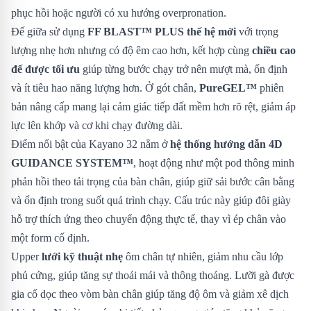
phục hồi hoặc người có xu hướng overpronation.
Đế giữa sử dụng
FF BLAST™ PLUS thế hệ mới
với trọng
lượng nhẹ hơn nhưng có độ êm cao hơn, kết hợp cùng
chiều cao
đế được tối ưu
giúp từng bước chạy trở nên mượt mà, ổn định
và ít tiêu hao năng lượng hơn. Ở gót chân,
PureGEL™
phiên
bản nâng cấp mang lại cảm giác tiếp đất mềm hơn rõ rệt, giảm áp
lực lên khớp và cơ khi chạy đường dài.
Điểm nổi bật của Kayano 32 nằm ở
hệ thống hướng dẫn 4D
GUIDANCE SYSTEM™
, hoạt động như một pod thông minh
phản hồi theo tải trọng của bàn chân, giúp giữ sải bước cân bằng
và ổn định trong suốt quá trình chạy. Cấu trúc này giúp đôi giày
hỗ trợ thích ứng theo chuyển động thực tế, thay vì ép chân vào
một form cố định.
Upper
lưới kỹ thuật nhẹ
ôm chân tự nhiên, giảm nhu cầu lớp
phủ cứng, giúp tăng sự thoải mái và thông thoáng. Lưỡi gà được
gia cố dọc theo vòm bàn chân giúp tăng độ ôm và giảm xê dịch