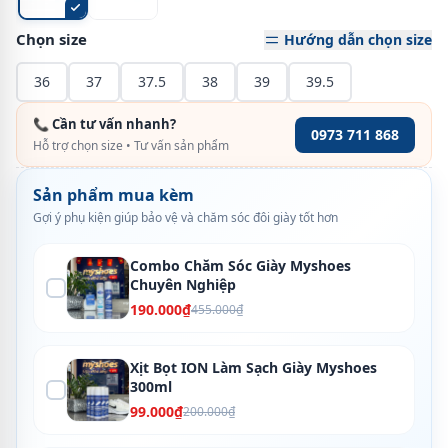
Chọn size
Hướng dẫn chọn size
36
37
37.5
38
39
39.5
📞 Cần tư vấn nhanh?
0973 711 868
Hỗ trợ chọn size • Tư vấn sản phẩm
Sản phẩm mua kèm
Gợi ý phụ kiện giúp bảo vệ và chăm sóc đôi giày tốt hơn
Combo Chăm Sóc Giày Myshoes
Chuyên Nghiệp
190.000₫
455.000₫
Xịt Bọt ION Làm Sạch Giày Myshoes
300ml
99.000₫
200.000₫