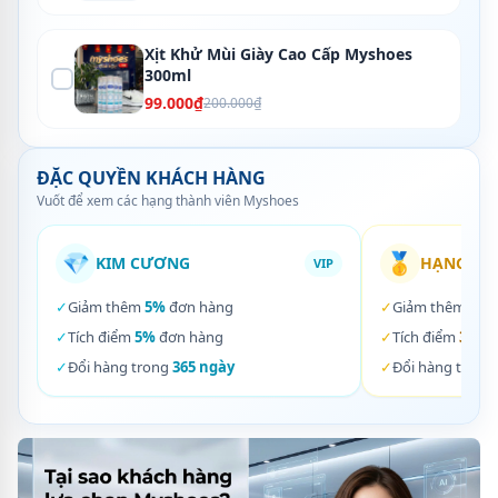
Xịt Khử Mùi Giày Cao Cấp Myshoes
300ml
99.000₫
200.000₫
ĐẶC QUYỀN KHÁCH HÀNG
Vuốt để xem các hạng thành viên Myshoes
💎
🥇
KIM CƯƠNG
HẠNG VÀ
VIP
✓
Giảm thêm
5%
đơn hàng
✓
Giảm thêm
3%
✓
Tích điểm
5%
đơn hàng
✓
Tích điểm
3%
đơ
✓
Đổi hàng trong
365 ngày
✓
Đổi hàng trong