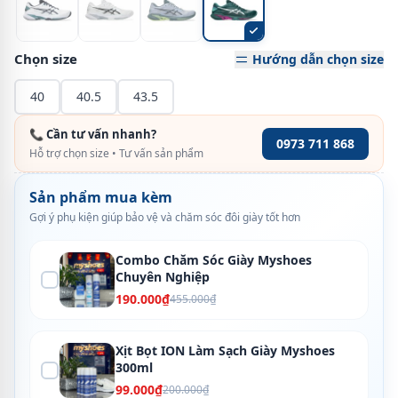
Chọn size
Hướng dẫn chọn size
40
40.5
43.5
📞 Cần tư vấn nhanh?
0973 711 868
Hỗ trợ chọn size • Tư vấn sản phẩm
Sản phẩm mua kèm
Gợi ý phụ kiện giúp bảo vệ và chăm sóc đôi giày tốt hơn
Combo Chăm Sóc Giày Myshoes
Chuyên Nghiệp
190.000₫
455.000₫
Xịt Bọt ION Làm Sạch Giày Myshoes
300ml
99.000₫
200.000₫