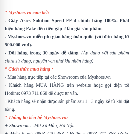
* Myshoes.vn cam kết:
-
Giày
Asics Solution Speed FF 4
chính hãng 100%. Phát
hiện hàng Fake đền tiền gấp 2 lần giá sản phẩm.
- Myshoes.vn miễn phí giao hàng toàn quốc (với đơn hàng từ
500.000 vnđ).
- Đổi hàng trong 30 ngày dễ dàng.
(Áp dụng với sản phẩm
chưa sử dụng, nguyên vẹn như khi nhận hàng)
* Cách thức mua hàng :
- Mua hàng trực tiếp tại các Showroom của Myshoes.vn
- Khách hàng MUA HÀNG trên website hoặc gọi điện tới
Hotline: 0973 711 868 để được tư vấn.
- Khách hàng sẽ nhận được sản phẩm sau 1 - 3 ngày kể từ khi đặt
hàng.
* Thông tin liên hệ Myshoes.vn:
+ Showroom: 249 Xã Đàn, Hà Nội.
+ Điện thoại:
0903 479 488
/
Hotline:
0973 711 868
(Zalo,