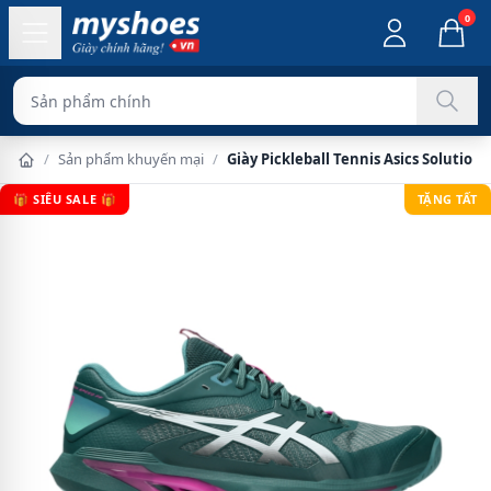
0
Sản phẩm chính hãng 100%
/
Sản phẩm khuyến mại
/
Giày Pickleball Tennis Asics Solution
🎁 SIÊU SALE 🎁
TẶNG TẤT