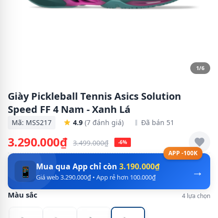
1/6
Giày Pickleball Tennis Asics Solution
Speed FF 4 Nam - Xanh Lá
Mã: MSS217
4.9
(7 đánh giá)
Đã bán 51
3.290.000₫
3.499.000₫
-6%
APP -100K
Mua qua App chỉ còn
3.190.000₫
→
📱
Giá web 3.290.000₫ • App rẻ hơn 100.000₫
Màu sắc
4 lựa chọn