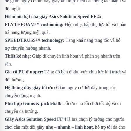
để giảm nguy cơ đứt dây giày khi thực hiện các động tác mạnh và
đột ngột.
Điểm nổi bật của giày Asics Solution Speed FF 4:
FLYTEFOAM™ cushioning:
Đệm nhẹ, hấp thụ lực tốt và hoàn
trả năng lượng hiệu quả.
SPEEDTRUSS™ technology:
Tăng khả năng tăng tốc và hỗ
trợ chuyển hướng nhanh.
Thiết kế nhẹ:
Giúp di chuyển linh hoạt và phản xạ nhanh trên
sân.
Gia cố PU ở upper:
Tăng độ bền ở khu vực chịu lực khi trượt và
đổi hướng.
Hệ thống dây giày tối ưu:
Giảm nguy cơ đứt dây trong các
chuyển động mạnh.
Phù hợp tennis & pickleball:
Tối ưu cho lối chơi tốc độ và di
chuyển đa hướng.
Giày Asics Solution Speed FF 4
là lựa chọn lý tưởng cho người
chơi cần một đôi giày
nhẹ – nhanh – linh hoạt
, hỗ trợ tối đa cho