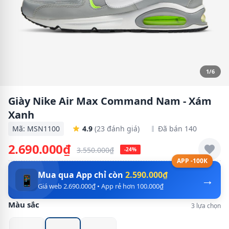
1/6
Giày Nike Air Max Command Nam - Xám
Xanh
Mã: MSN1100
4.9
(23 đánh giá)
Đã bán 140
2.690.000₫
3.550.000₫
-24%
APP -100K
Mua qua App chỉ còn
2.590.000₫
→
📱
Giá web 2.690.000₫ • App rẻ hơn 100.000₫
Màu sắc
3 lựa chọn