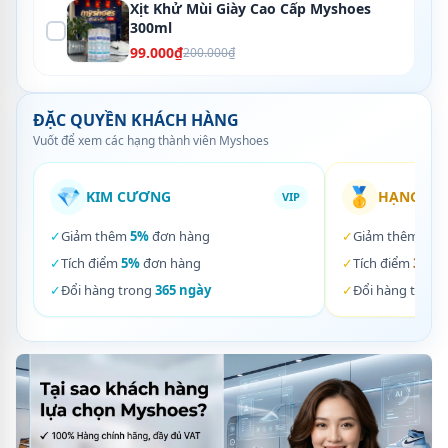
Xịt Khử Mùi Giày Cao Cấp Myshoes
300ml
99.000₫
200.000₫
ĐẶC QUYỀN KHÁCH HÀNG
Vuốt để xem các hạng thành viên Myshoes
💎
🥇
KIM CƯƠNG
HẠNG VÀ
VIP
✓
Giảm thêm
5%
đơn hàng
✓
Giảm thêm
3%
✓
Tích điểm
5%
đơn hàng
✓
Tích điểm
3%
đơ
✓
Đổi hàng trong
365 ngày
✓
Đổi hàng trong