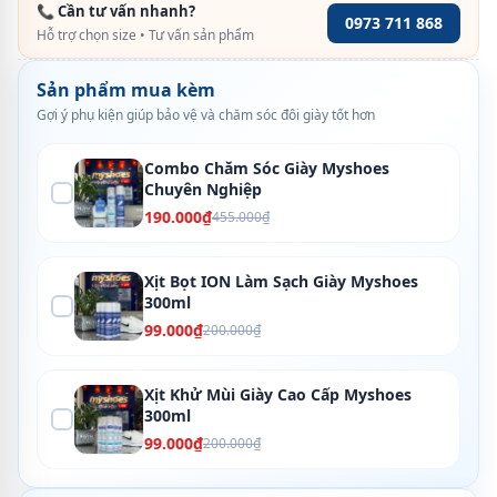
📞 Cần tư vấn nhanh?
0973 711 868
Hỗ trợ chọn size • Tư vấn sản phẩm
Sản phẩm mua kèm
Gợi ý phụ kiện giúp bảo vệ và chăm sóc đôi giày tốt hơn
Combo Chăm Sóc Giày Myshoes
Chuyên Nghiệp
190.000₫
455.000₫
Xịt Bọt ION Làm Sạch Giày Myshoes
300ml
99.000₫
200.000₫
Xịt Khử Mùi Giày Cao Cấp Myshoes
300ml
99.000₫
200.000₫