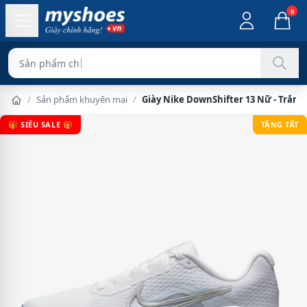
0
Sản phẩm chính hãng 1
/
Sản phẩm khuyến mại
/
Giày Nike DownShifter 13 Nữ - Trắn
🎁 SIÊU SALE 🎁
TẶNG TẤT