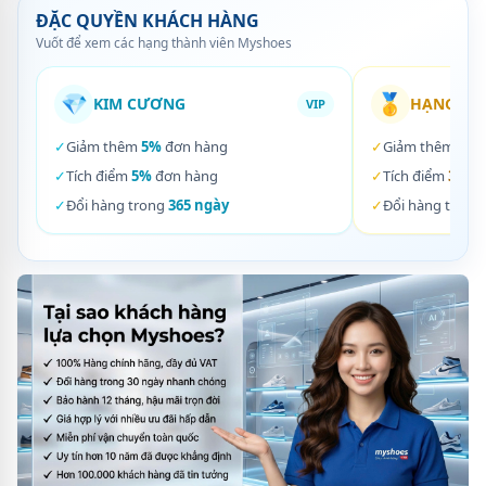
ĐẶC QUYỀN KHÁCH HÀNG
Vuốt để xem các hạng thành viên Myshoes
💎
🥇
KIM CƯƠNG
HẠNG VÀ
VIP
✓
Giảm thêm
5%
đơn hàng
✓
Giảm thêm
3%
✓
Tích điểm
5%
đơn hàng
✓
Tích điểm
3%
đơ
✓
Đổi hàng trong
365 ngày
✓
Đổi hàng trong