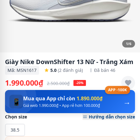
1/6
Giày Nike DownShifter 13 Nữ - Trắng Xám
Mã: MSN1617
5.0
(2 đánh giá)
Đã bán 46
1.990.000₫
2.500.000₫
-20%
APP -100K
Mua qua App chỉ còn
1.890.000₫
→
📱
Giá web 1.990.000₫ • App rẻ hơn 100.000₫
Chọn size
Hướng dẫn chọn size
38.5