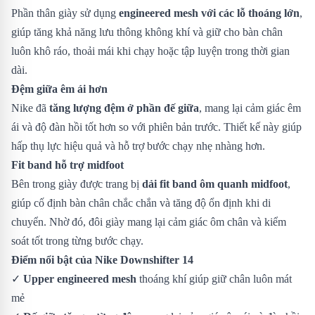
Phần thân giày sử dụng
engineered mesh với các lỗ thoáng lớn
,
giúp tăng khả năng lưu thông không khí và giữ cho bàn chân
luôn khô ráo, thoải mái khi chạy hoặc tập luyện trong thời gian
dài.
Đệm giữa êm ái hơn
Nike đã
tăng lượng đệm ở phần đế giữa
, mang lại cảm giác êm
ái và độ đàn hồi tốt hơn so với phiên bản trước. Thiết kế này giúp
hấp thụ lực hiệu quả và hỗ trợ bước chạy nhẹ nhàng hơn.
Fit band hỗ trợ midfoot
Bên trong giày được trang bị
dải fit band ôm quanh midfoot
,
giúp cố định bàn chân chắc chắn và tăng độ ổn định khi di
chuyển. Nhờ đó, đôi giày mang lại cảm giác ôm chân và kiểm
soát tốt trong từng bước chạy.
Điểm nổi bật của Nike Downshifter 14
✓
Upper engineered mesh
thoáng khí giúp giữ chân luôn mát
mẻ