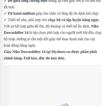
✓
Đế giữa tăng cường đệm
mang lại cảm giác êm ái và đàn hồi
tốt hơn
✓
Fit band midfoot
giúp ôm chân và tăng độ ổn định khi chạy
✓ Thiết kế nhẹ, phù hợp cho
chạy bộ và tập luyện hằng ngày
Với sự kết hợp giữa độ êm, độ thoáng và thiết kế ổn định,
Nike
Downshifter 14
là lựa chọn phù hợp cho người mới bắt đầu chạy
bộ hoặc những ai cần một đôi giày thể thao thoải mái cho các
hoạt động hằng ngày.
Giày Nike Downshifter 14 tại Myshoes.vn được phân phối
chính hãng. Full box, đầy đủ hóa đơn.