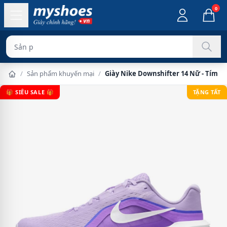
0
Sản phẩm chính h
/
Sản phẩm khuyến mại
/
Giày Nike Downshifter 14 Nữ - Tím T
🎁 SIÊU SALE 🎁
TẶNG TẤT