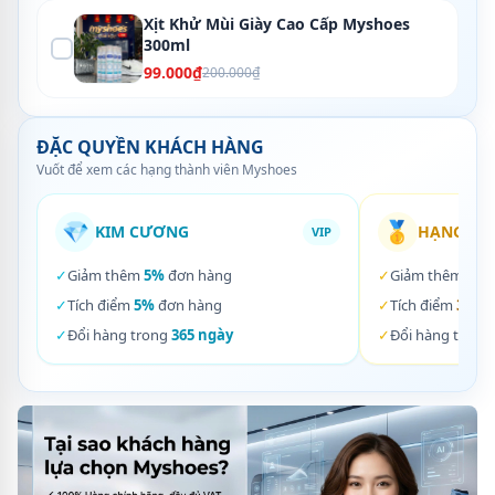
Xịt Khử Mùi Giày Cao Cấp Myshoes
300ml
99.000₫
200.000₫
ĐẶC QUYỀN KHÁCH HÀNG
Vuốt để xem các hạng thành viên Myshoes
💎
🥇
KIM CƯƠNG
HẠNG VÀ
VIP
✓
Giảm thêm
5%
đơn hàng
✓
Giảm thêm
3%
✓
Tích điểm
5%
đơn hàng
✓
Tích điểm
3%
đơ
✓
Đổi hàng trong
365 ngày
✓
Đổi hàng trong