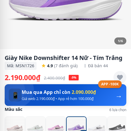
1/6
Giày Nike Downshifter 14 Nữ - Tím Trắng
Mã: MSN1726
4.9
(7 đánh giá)
Đã bán 44
2.190.000₫
2.400.000₫
-9%
APP -100K
Mua qua App chỉ còn
2.090.000₫
→
📱
Giá web 2.190.000₫ • App rẻ hơn 100.000₫
Màu sắc
6 lựa chọn