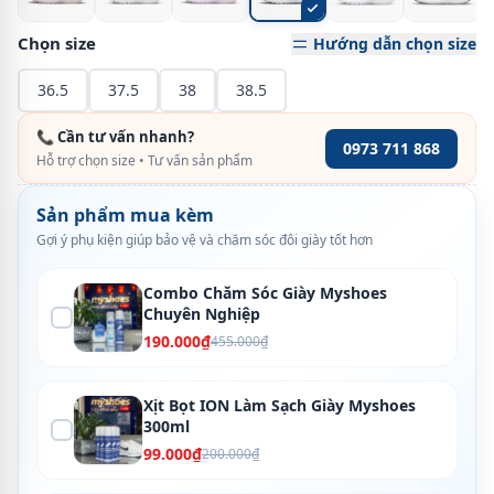
Chọn size
Hướng dẫn chọn size
36.5
37.5
38
38.5
📞 Cần tư vấn nhanh?
0973 711 868
Hỗ trợ chọn size • Tư vấn sản phẩm
Sản phẩm mua kèm
Gợi ý phụ kiện giúp bảo vệ và chăm sóc đôi giày tốt hơn
Combo Chăm Sóc Giày Myshoes
Chuyên Nghiệp
190.000₫
455.000₫
Xịt Bọt ION Làm Sạch Giày Myshoes
300ml
99.000₫
200.000₫