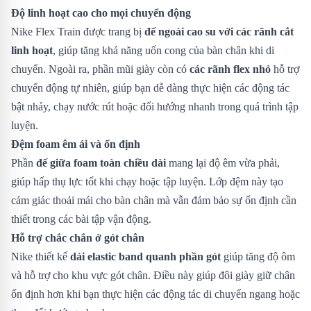
Độ linh hoạt cao cho mọi chuyển động
Nike Flex Train được trang bị
đế ngoài cao su với các rãnh cắt
linh hoạt
, giúp tăng khả năng uốn cong của bàn chân khi di
chuyển. Ngoài ra, phần mũi giày còn có
các rãnh flex nhỏ
hỗ trợ
chuyển động tự nhiên, giúp bạn dễ dàng thực hiện các động tác
bật nhảy, chạy nước rút hoặc đổi hướng nhanh trong quá trình tập
luyện.
Đệm foam êm ái và ổn định
Phần
đế giữa foam toàn chiều dài
mang lại độ êm vừa phải,
giúp hấp thụ lực tốt khi chạy hoặc tập luyện. Lớp đệm này tạo
cảm giác thoải mái cho bàn chân mà vẫn đảm bảo sự ổn định cần
thiết trong các bài tập vận động.
Hỗ trợ chắc chắn ở gót chân
Nike thiết kế
dải elastic band quanh phần gót
giúp tăng độ ôm
và hỗ trợ cho khu vực gót chân. Điều này giúp đôi giày giữ chân
ổn định hơn khi bạn thực hiện các động tác di chuyển ngang hoặc