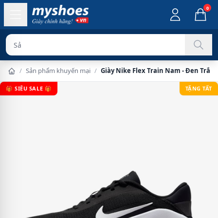
0
Sản phẩm chín
/
Sản phẩm khuyến mại
/
Giày Nike Flex Train Nam - Đen Trắn
🎁 SIÊU SALE 🎁
TẶNG TẤT