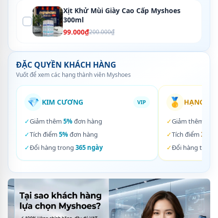
Xịt Khử Mùi Giày Cao Cấp Myshoes
300ml
99.000₫
200.000₫
ĐẶC QUYỀN KHÁCH HÀNG
Vuốt để xem các hạng thành viên Myshoes
💎
🥇
KIM CƯƠNG
HẠNG VÀ
VIP
✓
Giảm thêm
5%
đơn hàng
✓
Giảm thêm
3%
✓
Tích điểm
5%
đơn hàng
✓
Tích điểm
3%
đơ
✓
Đổi hàng trong
365 ngày
✓
Đổi hàng trong