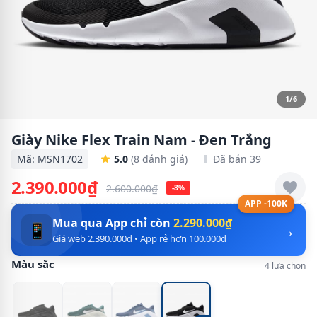
1/6
Giày Nike Flex Train Nam - Đen Trắng
Mã: MSN1702
5.0
(8 đánh giá)
Đã bán 39
2.390.000₫
2.600.000₫
-8%
APP -100K
Mua qua App chỉ còn
2.290.000₫
→
📱
Giá web 2.390.000₫ • App rẻ hơn 100.000₫
Màu sắc
4 lựa chọn