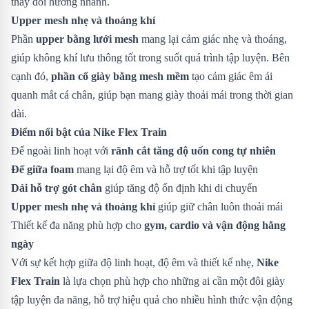
thay đổi hướng nhanh.
Upper mesh nhẹ và thoáng khí
Phần
upper bằng lưới mesh
mang lại cảm giác nhẹ và thoáng,
giúp không khí lưu thông tốt trong suốt quá trình tập luyện. Bên
cạnh đó,
phần cổ giày bằng mesh mềm
tạo cảm giác êm ái
quanh mắt cá chân, giúp bạn mang giày thoải mái trong thời gian
dài.
Điểm nổi bật của Nike Flex Train
Đế ngoài linh hoạt với
rãnh cắt tăng độ uốn cong tự nhiên
Đế giữa foam
mang lại độ êm và hỗ trợ tốt khi tập luyện
Dải hỗ trợ gót chân
giúp tăng độ ổn định khi di chuyển
Upper mesh nhẹ và thoáng khí
giúp giữ chân luôn thoải mái
Thiết kế đa năng phù hợp cho
gym, cardio và vận động hằng
ngày
Với sự kết hợp giữa độ linh hoạt, độ êm và thiết kế nhẹ,
Nike
Flex Train
là lựa chọn phù hợp cho những ai cần một đôi giày
tập luyện đa năng, hỗ trợ hiệu quả cho nhiều hình thức vận động