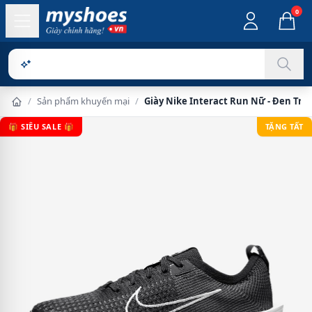
0
Sản phẩm c
/
Sản phẩm khuyến mại
/
Giày Nike Interact Run Nữ - Đen Trắ
🎁 SIÊU SALE 🎁
TẶNG TẤT