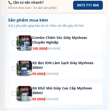
📞 Cần tư vấn nhanh?
0973 711 868
Hỗ trợ chọn size • Tư vấn sản phẩm
Sản phẩm mua kèm
Gợi ý phụ kiện giúp bảo vệ và chăm sóc đôi giày tốt hơn
Combo Chăm Sóc Giày Myshoes
Chuyên Nghiệp
190.000₫
455.000₫
Xịt Bọt ION Làm Sạch Giày Myshoes
300ml
99.000₫
200.000₫
Xịt Khử Mùi Giày Cao Cấp Myshoes
300ml
99.000₫
200.000₫