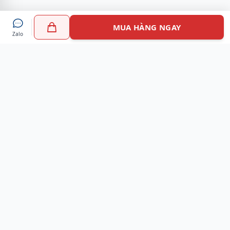
MUA HÀNG NGAY
Zalo
Myshoes là nền tảng mua sắm giày chính hãng hàng đầu
Việt Nam với hơn 100.000 khách hàng đã tin tưởng và lựa
chọn. Cùng với công nghệ hiện đại chúng tôi cam kết