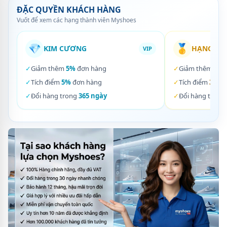
ĐẶC QUYỀN KHÁCH HÀNG
Vuốt để xem các hạng thành viên Myshoes
💎
🥇
KIM CƯƠNG
HẠNG VÀ
VIP
✓
Giảm thêm
5%
đơn hàng
✓
Giảm thêm
3%
✓
Tích điểm
5%
đơn hàng
✓
Tích điểm
3%
đơ
✓
Đổi hàng trong
365 ngày
✓
Đổi hàng trong