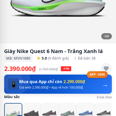
1/6
Giày Nike Quest 6 Nam - Trắng Xanh lá
Mã: MSN1680
5.0
(9 đánh giá)
Đã bán 38
2.390.000₫
2.700.000₫
-11%
APP -100K
Mua qua App chỉ còn
2.290.000₫
→
📱
Giá web 2.390.000₫ • App rẻ hơn 100.000₫
Màu sắc
6 lựa chọn