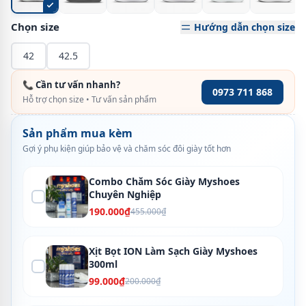
Chọn size
Hướng dẫn chọn size
42
42.5
📞 Cần tư vấn nhanh?
0973 711 868
Hỗ trợ chọn size • Tư vấn sản phẩm
Sản phẩm mua kèm
Gợi ý phụ kiện giúp bảo vệ và chăm sóc đôi giày tốt hơn
Combo Chăm Sóc Giày Myshoes
Chuyên Nghiệp
190.000₫
455.000₫
Xịt Bọt ION Làm Sạch Giày Myshoes
300ml
99.000₫
200.000₫