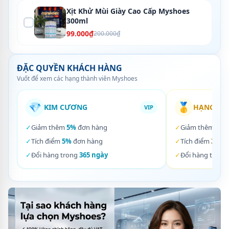
Xịt Khử Mùi Giày Cao Cấp Myshoes
300ml
99.000₫
200.000₫
ĐẶC QUYỀN KHÁCH HÀNG
Vuốt để xem các hạng thành viên Myshoes
💎
🥇
KIM CƯƠNG
HẠNG VÀ
VIP
✓
Giảm thêm
5%
đơn hàng
✓
Giảm thêm
3%
✓
Tích điểm
5%
đơn hàng
✓
Tích điểm
3%
đơ
✓
Đổi hàng trong
365 ngày
✓
Đổi hàng trong