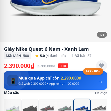
1/6
Giày Nike Quest 6 Nam - Xanh Lam
Mã: MSN1500
5.0
(4 đánh giá)
Đã bán 87
2.390.000₫
2.700.000₫
-11%
APP -100K
Mua qua App chỉ còn
2.290.000₫
→
📱
Giá web 2.390.000₫ • App rẻ hơn 100.000₫
Màu sắc
6 lựa chọn