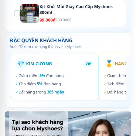
Xịt Khử Mùi Giày Cao Cấp Myshoes
300ml
99.000₫
200.000₫
ĐẶC QUYỀN KHÁCH HÀNG
Vuốt để xem các hạng thành viên Myshoes
💎
🥇
KIM CƯƠNG
HẠNG VÀ
VIP
✓
Giảm thêm
5%
đơn hàng
✓
Giảm thêm
3%
✓
Tích điểm
5%
đơn hàng
✓
Tích điểm
3%
đơ
✓
Đổi hàng trong
365 ngày
✓
Đổi hàng trong