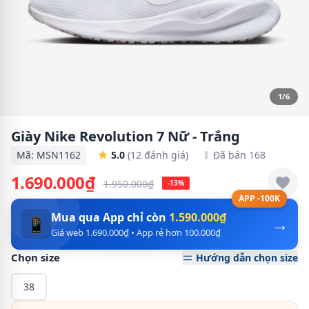
1/6
Giày Nike Revolution 7 Nữ - Trắng
Mã: MSN1162
5.0
(12 đánh giá)
Đã bán 168
1.690.000₫
1.950.000₫
-13%
APP -100K
Mua qua App chỉ còn
1.590.000₫
→
📱
Giá web 1.690.000₫ • App rẻ hơn 100.000₫
Chọn size
Hướng dẫn chọn size
38