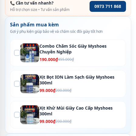
📞 Cần tư vấn nhanh?
0973 711 868
Hỗ trợ chọn size • Tư vấn sản phẩm
Sản phẩm mua kèm
Gợi ý phụ kiện giúp bảo vệ và chăm sóc đôi giày tốt hơn
Combo Chăm Sóc Giày Myshoes
Chuyên Nghiệp
190.000₫
455.000₫
Xịt Bọt ION Làm Sạch Giày Myshoes
300ml
99.000₫
200.000₫
Xịt Khử Mùi Giày Cao Cấp Myshoes
300ml
99.000₫
200.000₫