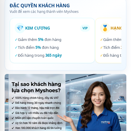
ĐẶC QUYỀN KHÁCH HÀNG
Vuốt để xem các hạng thành viên Myshoes
💎
🥇
KIM CƯƠNG
HẠNG VÀ
VIP
✓
Giảm thêm
5%
đơn hàng
✓
Giảm thêm
3%
✓
Tích điểm
5%
đơn hàng
✓
Tích điểm
3%
đơ
✓
Đổi hàng trong
365 ngày
✓
Đổi hàng trong