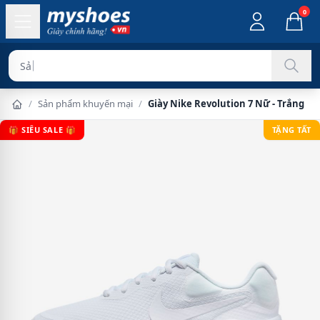
0
Sản phẩm chín
/
Sản phẩm khuyến mại
/
Giày Nike Revolution 7 Nữ - Trắng
🎁 SIÊU SALE 🎁
TẶNG TẤT