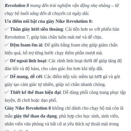
Revolution 8
mang đến trải nghiệm vận động nhẹ nhàng – từ
chạy bộ buổi sáng đến di chuyển cả ngày dài.
Ưu điểm nổi bật của giày Nike Revolution 8:
✅
Thân giày lưới siêu thoáng
: Cải tiến hơn so với phiên bản
Revolution 7, giúp bàn chân luôn mát mẻ và dễ chịu.
✅
Đệm foam êm ái
: Đế giữa bằng foam nhẹ giúp giảm chấn
hiệu quả, hỗ trợ từng bước chạy thêm phần mượt mà.
✅
Đế ngoài linh hoạt
: Các rãnh linh hoạt dưới đế giúp tăng độ
đàn hồi và độ bám, cho cảm giác êm hơn khi tiếp đất.
✅
Dễ mang, dễ cởi
: Các điểm tiếp xúc mềm tại lưỡi gà và gót
giày tạo cảm giác tự nhiên, giúp xỏ chân nhanh chóng.
✅
Thiết kế thể thao hiện đại
: Dễ dàng phối cùng trang phục tập
luyện, đi chơi hoặc dạo phố.
Giày Nike Revolution 8
không chỉ dành cho chạy bộ mà còn là
mẫu
giày thể thao đa dụng
, phù hợp cho học sinh, sinh viên,
nhân viên văn phòng và bất cứ ai yêu thích sự thoải mái trong