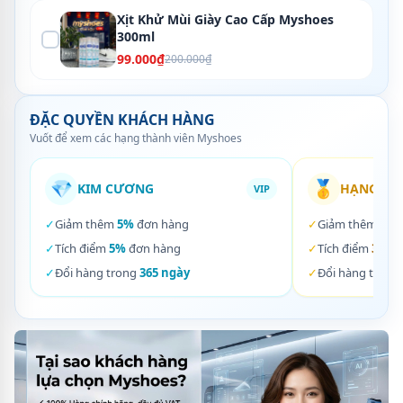
Xịt Khử Mùi Giày Cao Cấp Myshoes
300ml
99.000₫
200.000₫
ĐẶC QUYỀN KHÁCH HÀNG
Vuốt để xem các hạng thành viên Myshoes
💎
🥇
KIM CƯƠNG
HẠNG VÀ
VIP
✓
Giảm thêm
5%
đơn hàng
✓
Giảm thêm
3%
✓
Tích điểm
5%
đơn hàng
✓
Tích điểm
3%
đơ
✓
Đổi hàng trong
365 ngày
✓
Đổi hàng trong