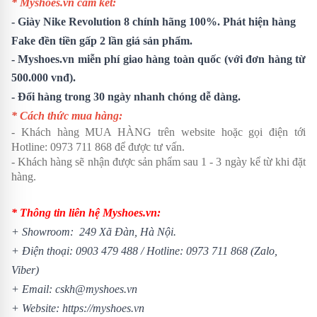
* Myshoes.vn cam kết:
-
Giày Nike Revolution 8
chính hãng 100%. Phát hiện hàng
Fake đền tiền gấp 2 lần giá sản phẩm.
- Myshoes.vn miễn phí giao hàng toàn quốc (với đơn hàng từ
500.000 vnđ).
- Đổi hàng trong 30 ngày nhanh chóng dễ dàng.
* Cách thức mua hàng:
- Khách hàng MUA HÀNG trên website hoặc gọi điện tới
Hotline:
0973 711 868
để được tư vấn.
- Khách hàng sẽ nhận được sản phẩm sau 1 - 3 ngày kể từ khi đặt
hàng.
* Thông tin liên hệ Myshoes.vn:
+ Showroom: 249 Xã Đàn, Hà Nội.
+ Điện thoại:
0903 479 488
/
Hotline:
0973 711 868
(Zalo,
Viber)
+ Email: cskh@myshoes.vn
+ Website:
https://myshoes.vn