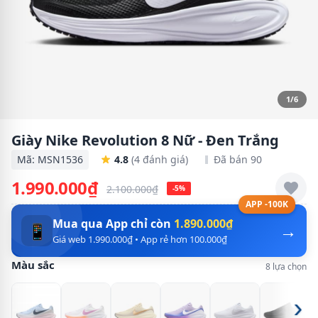
1/6
Giày Nike Revolution 8 Nữ - Đen Trắng
Mã: MSN1536
4.8
(4 đánh giá)
Đã bán 90
1.990.000₫
2.100.000₫
-5%
APP -100K
Mua qua App chỉ còn
1.890.000₫
→
📱
Giá web 1.990.000₫ • App rẻ hơn 100.000₫
Màu sắc
8 lựa chọn
›