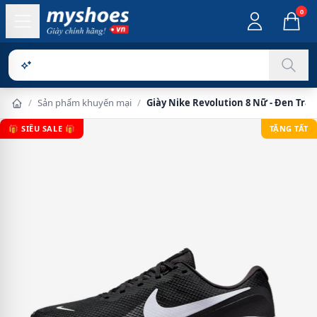
0
Sản phẩm c
/
Sản phẩm khuyến mại
/
Giày Nike Revolution 8 Nữ - Đen Trắ
🎁 SIÊU SALE 🎁
TẶNG TẤT